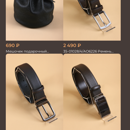
2 490
₽
690
₽
35-01028/4/АО6226 Ремень
Мешочек подарочный
мужской 120см.
(кожаный)