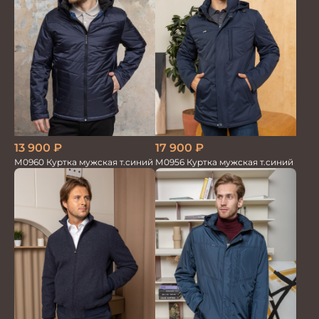
17 900
₽
13 900
₽
М0956 Куртка мужская т.синий
М0960 Куртка мужская т.синий