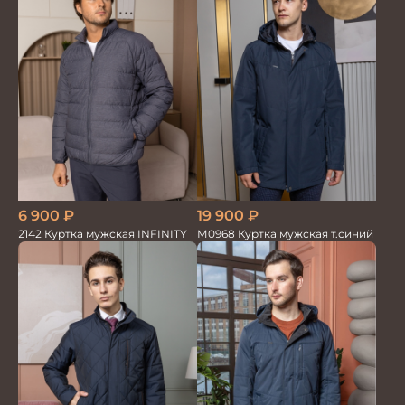
6 900
₽
19 900
₽
2142 Куртка мужская INFINITY
М0968 Куртка мужская т.синий