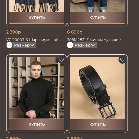
КУПИТЬ
КУПИТЬ
2 390
р
6 690
р
VGD0003-3 Шарф мужской
3061/12821 Джинсы мужские
30*178
Размер
Размер
КУПИТЬ
КУПИТЬ
2 590
р
2 990
р