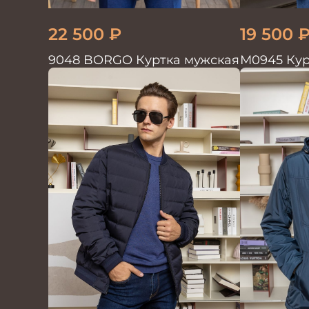
22 500
₽
19 500
9048 BORGO Куртка мужская
М0945 Кур
т.синий