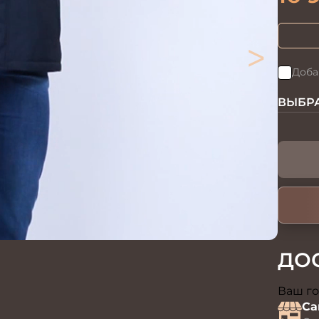
>
Доба
ВЫБРА
ДО
Ваш го
Са