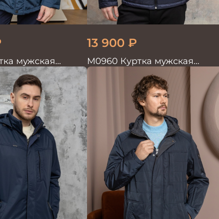
₽
13 900
₽
тка мужская
М0960 Куртка мужская
т.синий