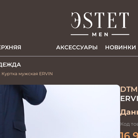
ЕРХНЯЯ
АКCЕССУАРЫ
НОВИНКИ
ДЕЖДА
 Куртка мужская ERVIN
DTM
ERV
Данн
Код то
16 