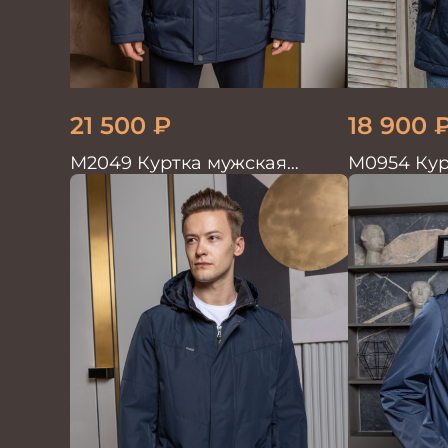
21 500
₽
18 900
М2049 Куртка мужская
М0954 Кур
т.синий
т.синий