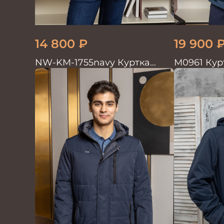
14 800
₽
19 900
NW-KM-1755navy Куртка
М0961 Кур
мужская
т.синий