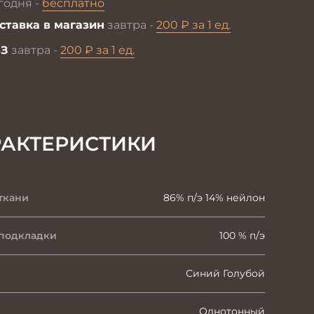
годня -
бесплатно
ставка в магазин
завтра -
200 ₽ за 1 ед.
З
завтра -
200 ₽ за 1 ед.
РАКТЕРИСТИКИ
ткани
86% п/э 14% нейлон
 подкладки
100 % п/э
Синий Голубой
Однотонный