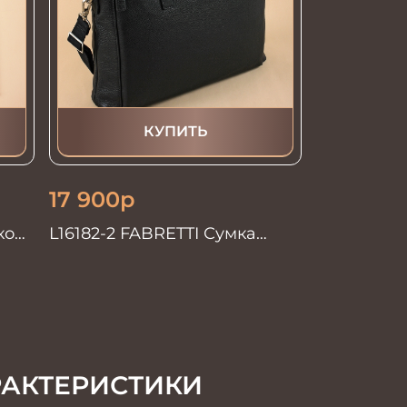
КУПИТЬ
17 900
р
кой
L16182-2 FABRETTI Сумка
муж.нат.кожа
РАКТЕРИСТИКИ