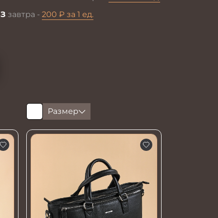
З
завтра -
200 ₽ за 1 ед.
Размер