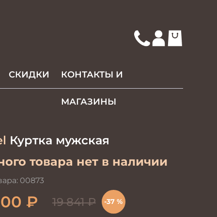
СКИДКИ
КОНТАКТЫ И
МАГАЗИНЫ
l
Куртка мужская
ого товара нет в наличии
вара:
00873
500
₽
19 841
₽
-37 %