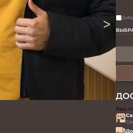
>
Доба
ВЫБРА
ДО
Ваш го
Са
Се
До