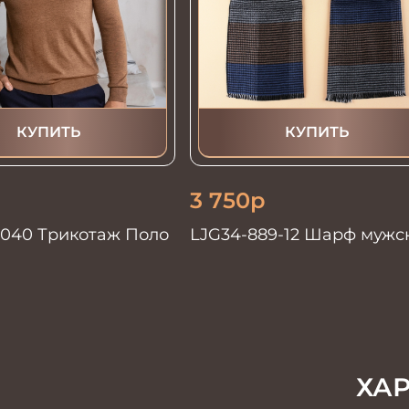
КУПИТЬ
КУПИТЬ
3 750
р
3040 Трикотаж Поло
LJG34-889-12 Шарф мужс
шелк+виск 30х180
ХА