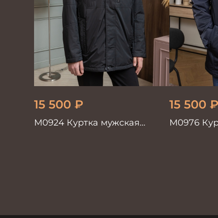
15 500
₽
15 500
М0924 Куртка мужская
М0976 Кур
черный
черный