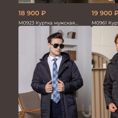
18 900
₽
19 900
М0923 Куртка мужская
М0961 Кур
т.коричневый
т.коричне