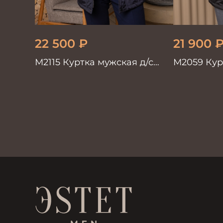
22 500
₽
21 900
М2115 Куртка мужская д/с
М2059 Кур
т.коричневый
т.коричне