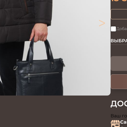
>
Доба
ВЫБРА
ДО
Ваш го
Са