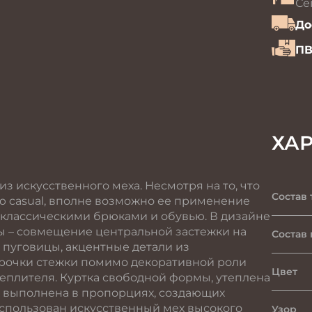
Се
До
ПВ
ХА
з искусственного меха. Несмотря на то, что
Состав 
ю casual, вполне возможно ее применение
с классическими брюками и обувью. В дизайне
 – совмещение центральной застежки на
Состав
 пуговицы, акцентные детали из
трочки стежки помимо декоративной роли
Цвет
плителя. Куртка свободной формы, утеплена
о выполнена в пропорциях, создающих
использован искусственный мех высокого
Узор