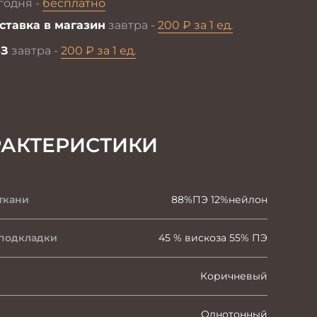
годня -
бесплатно
ставка в магазин
завтра -
200 ₽ за 1 ед.
З
завтра -
200 ₽ за 1 ед.
РАКТЕРИСТИКИ
ткани
88%ПЭ 12%нейлон
 подкладки
45 % вискоза 55% ПЭ
Коричневый
Однотонный