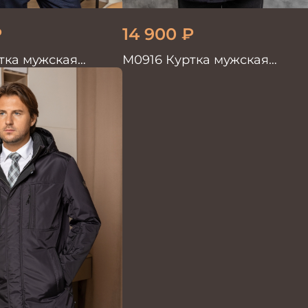
₽
14 900
₽
тка мужская
М0916 Куртка мужская
вый
т.коричневый