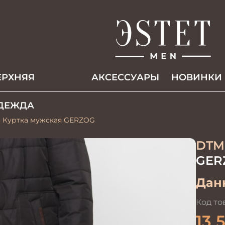
ЕРХНЯЯ
АКCЕССУАРЫ
НОВИНКИ
ДЕЖДА
3 Куртка мужская GERZOG
DTM
GER
Данн
Код то
13 