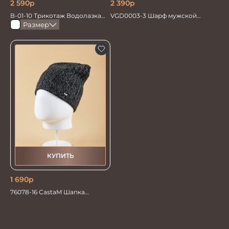
2 590
р
2 390
р
В-01-10 Трикотаж Водолазка
VGD0003-3 Шарф мужской
черная
30*178
Размер
КУПИТЬ
1 690
р
76078-16 CastaM Шапка
трикотажная меланж колпак
флис