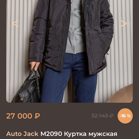
<
>
27 000
₽
32 143
₽
-16 %
Auto Jack
М2090 Куртка мужская