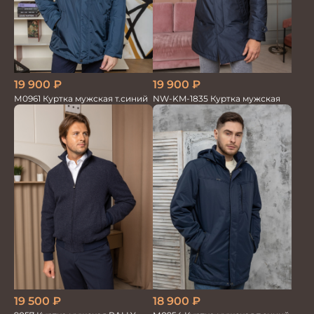
19 900
₽
19 900
₽
М0961 Куртка мужская т.синий
NW-KM-1835 Куртка мужская
18 900
₽
19 500
₽