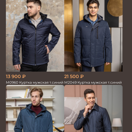
21 500
₽
13 900
₽
М2049 Куртка мужская т.синий
М0960 Куртка мужская т.синий