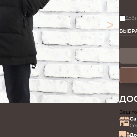
>
Доба
ВЫБРА
ДО
Ваш го
Са
Се
До