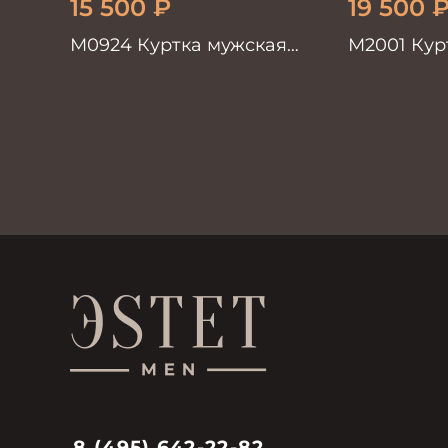
15 500
₽
19 500
М0924 Куртка мужская
М2001 Кур
черный
черный
8 (495) 642-22-82