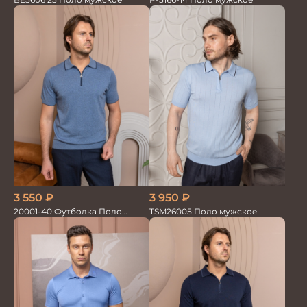
3 950
₽
3 550
₽
TSM26005 Поло мужское
20001-40 Футболка Поло
синий