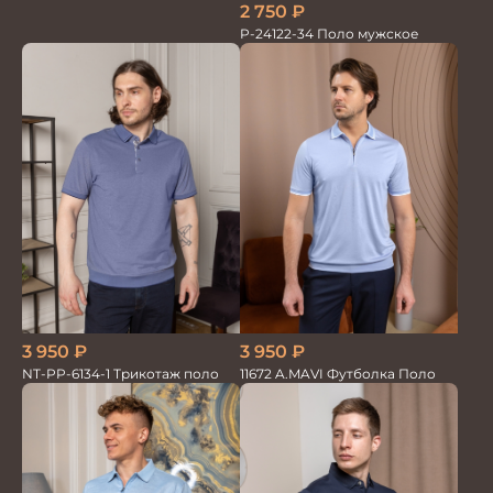
2 750
₽
P-24122-34 Поло мужское
3 950
₽
3 950
₽
NT-PP-6134-1 Трикотаж поло
11672 A.MAVI Футболка Поло