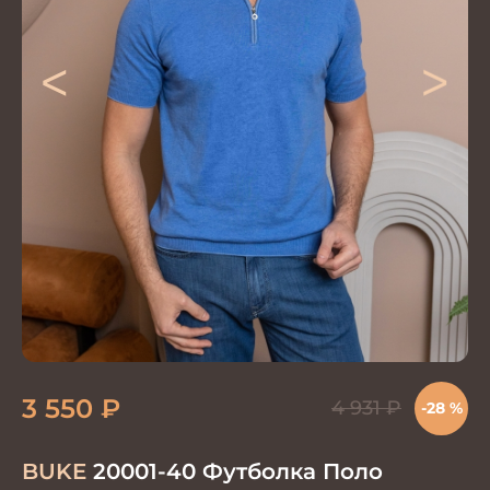
<
>
3 550
₽
4 931
₽
-28 %
BUKE
20001-40 Футболка Поло