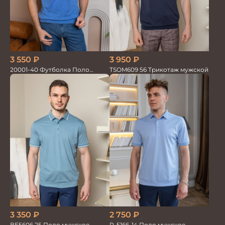
3 550
₽
3 950
₽
20001-40 Футболка Поло
TSOM609 56 Трикотаж мужской
голубой
3 350
₽
2 750
₽
ВЕ5606 25 Поло мужское
P-5166-14 Поло мужское