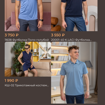
3 550
₽
3 750
₽
20001-40 K.LACI Футболка
11638 Футболка Поло голубой
Поло синий
1 990
₽
КШ-02 Трикотажный костюм
мужской жилет+шорты