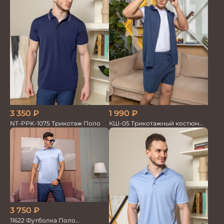
3 350
₽
1 990
₽
NT-PPK-1075 Трикотаж Поло
КШ-05 Трикотажный костюм
мужской жилет+шорты
3 750
₽
11622 Футболка Поло