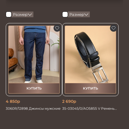
Размер
Размер
КУПИТЬ
КУПИТЬ
4 850
р
2 690
р
3060R/12898 Джинсы мужские
35-03045/0/АО5855 V Ремень
мужской 135см. черн/синий