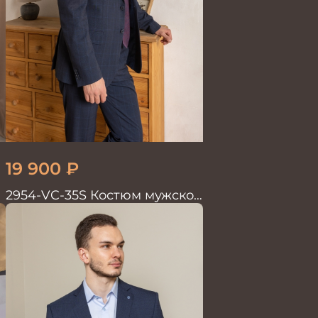
19 900
₽
2954-VC-35S Костюм мужской
двойка