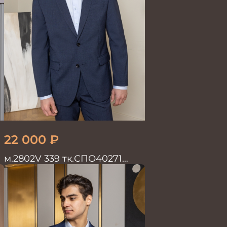
22 000
₽
м.2802V 339 тк.СПО40271
Костюм мужской