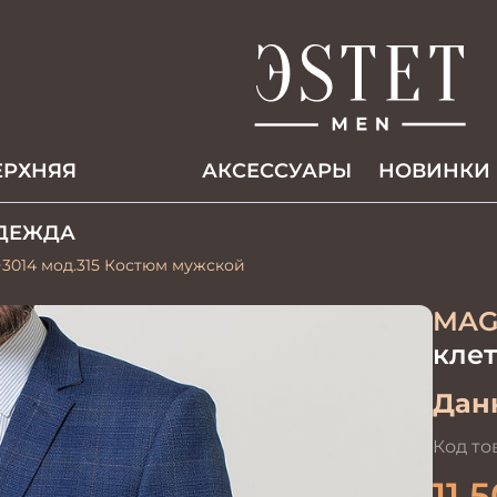
ЕРХНЯЯ
АКCЕССУАРЫ
НОВИНКИ
ДЕЖДА
3014 мод.315 Костюм мужской
MAG
клет
Данн
Код то
11 