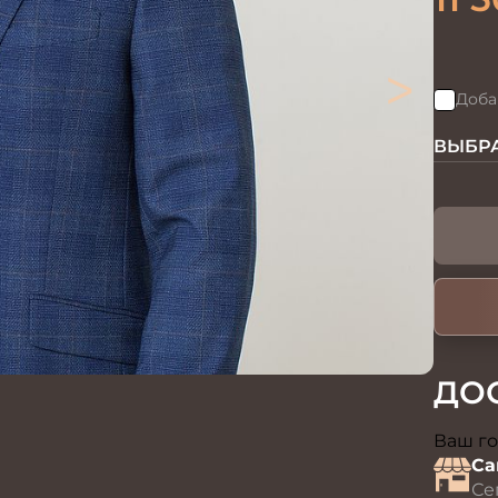
>
Доба
ВЫБРА
ДО
Ваш го
Са
Се