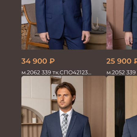
34 900
₽
25 900
м.2062 339 тк.СПО42123
м.2052 339
Костюм мужской однотон
Костюм м
красивый синий