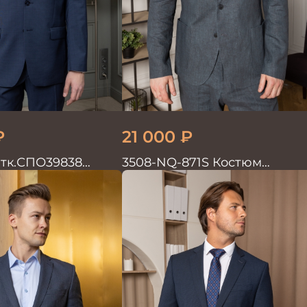
₽
21 000
₽
 тк.СПО39838
3508-NQ-871S Костюм
ужской
мужской двойка со льном в
елочку