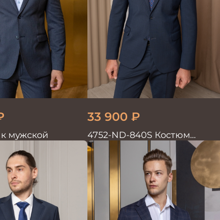
₽
33 900
₽
к мужской
4752-ND-840S Костюм
мужской двойка