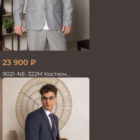
23 900
₽
9021-NE-322M Костюм
мужской двойка хлопок, лен