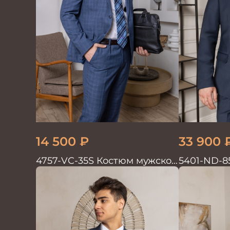
14 500
₽
33 900
4757-VC-35S Костюм мужской
5401-ND-8
двойка
мужской д