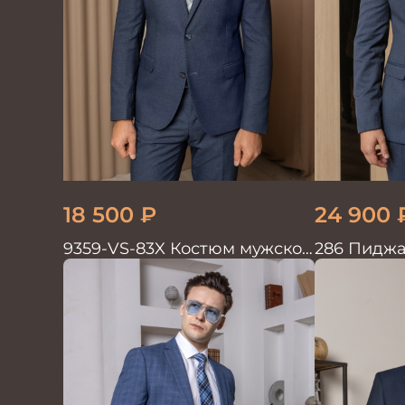
18 500
₽
24 900
9359-VS-83X Костюм мужской
286 Пиджа
двойка