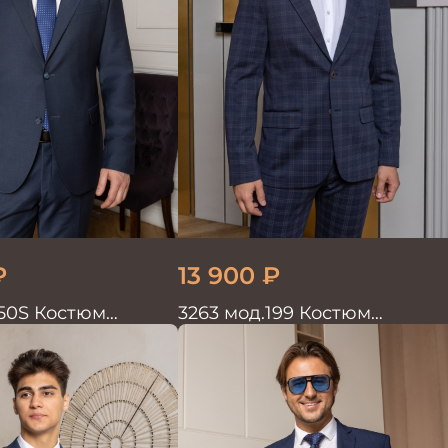
₽
13 900
₽
50S Костюм
3263 мод.199 Костюм
войка
мужской трикотажный т.син
в клетку