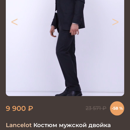
<
>
9 900
₽
23 571
₽
-58 %
Lancelot
Костюм мужской двойка