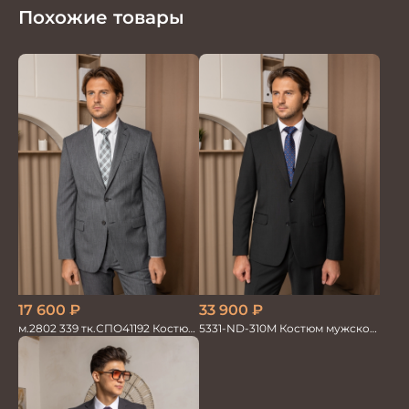
Похожие товары
17 600
₽
33 900
₽
м.2802 339 тк.СПО41192 Костюм
5331-ND-310M Костюм мужской
мужской
двойка