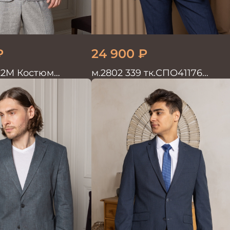
₽
24 900
₽
22M Костюм
м.2802 339 тк.СПО41176
войка хлопок, лен
Костюм мужской