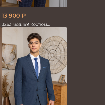
13 900
₽
й
3263 мод.199 Костюм
мужской трикотажный т.син
в клетку