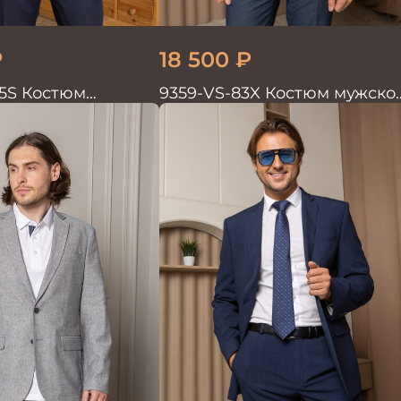
₽
18 500
₽
5S Костюм
9359-VS-83X Костюм мужско
войка
двойка