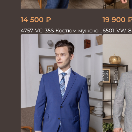
14 500
₽
19 900
4757-VC-35S Костюм мужской
6501-VW-8
двойка
мужской д