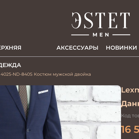
ЕРХНЯЯ
АКCЕССУАРЫ
НОВИНКИ
ДЕЖДА
4025-ND-840S Костюм мужской двойка
Lex
Данн
Код то
16 