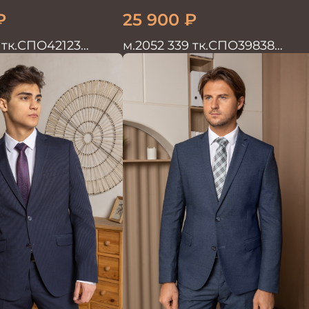
₽
25 900
₽
 тк.СПО42123
м.2052 339 тк.СПО39838
жской однотон
Костюм мужской
синий