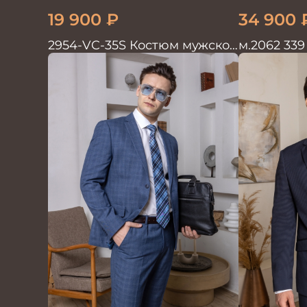
19 900
₽
34 900
2954-VC-35S Костюм мужской
м.2062 339
двойка
Костюм му
красивый 