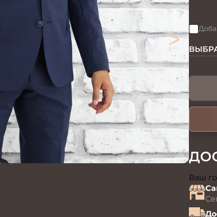
>
Доба
ВЫБРА
ДО
Ваш го
Са
Се
До