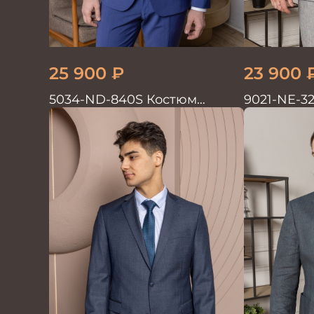
25 900
₽
23 900
5034-ND-840S Костюм
9021-NE-3
мужской двойка
мужской д