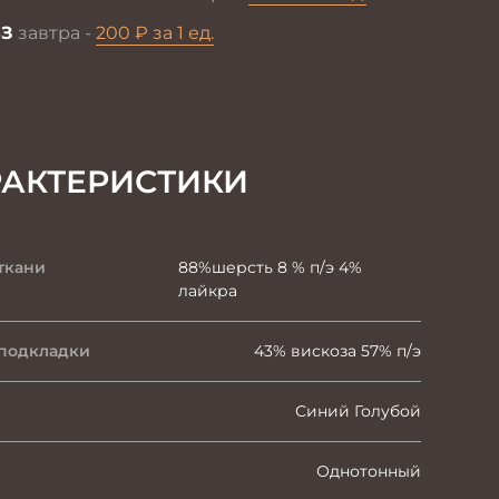
З
завтра -
200 ₽ за 1 ед.
РАКТЕРИСТИКИ
ткани
88%шерсть 8 % п/э 4%
лайкра
 подкладки
43% вискоза 57% п/э
Синий Голубой
Однотонный