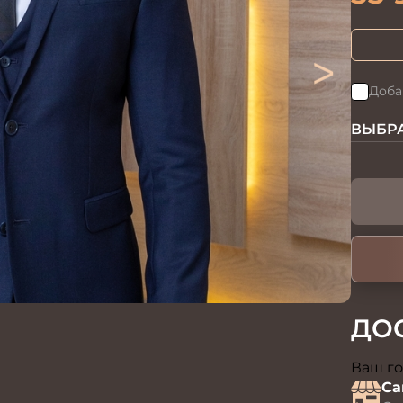
>
Доба
ВЫБРА
ДО
Ваш го
Са