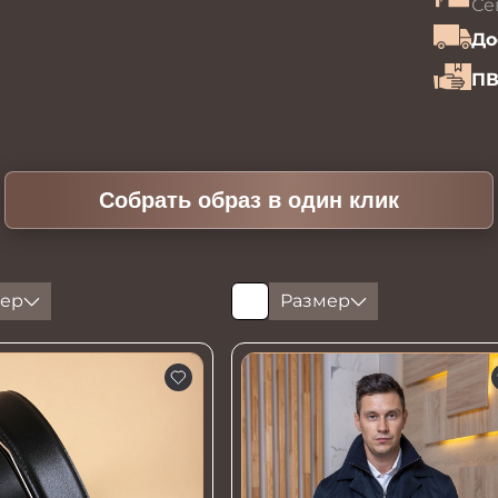
Се
До
ПВ
Собрать образ в один клик
ер
Размер