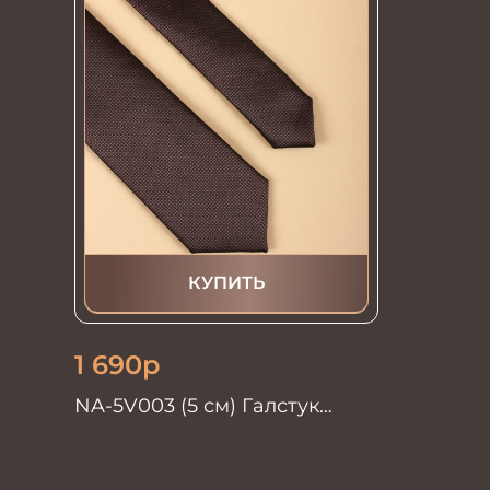
КУПИТЬ
1 690
р
NA-5V003 (5 см) Галстук
мужской