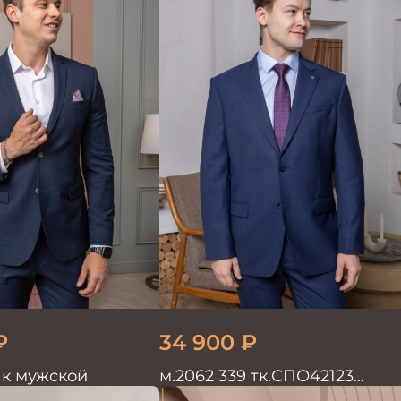
₽
34 900
₽
к мужской
м.2062 339 тк.СПО42123
Костюм мужской однотон