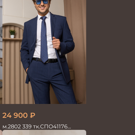
24 900
₽
м.2802 339 тк.СПО41176
Костюм мужской