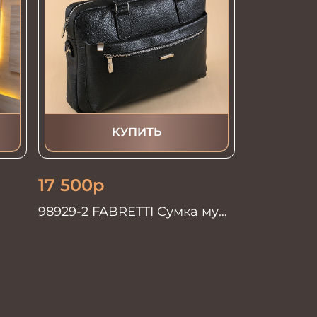
КУПИТЬ
17 500
р
98929-2 FABRETTI Сумка муж.
нат. кожа