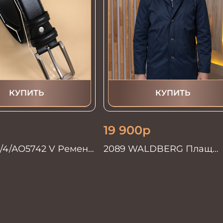
КУПИТЬ
КУПИТЬ
19 900
р
/4/АО5742 V Ремень
2089 WALDBERG Плащ
135см. черный
мужской