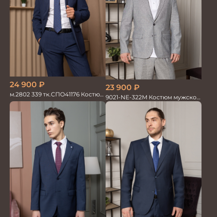
24 900
₽
23 900
₽
м.2802 339 тк.СПО41176 Костюм
9021-NE-322M Костюм мужской
мужской
двойка хлопок, лен