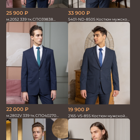
25 900
₽
33 900
₽
м.2052 339 тк.СПО39838
5401-ND-850S Костюм мужской
Костюм мужской
двойка
22 000
₽
19 900
₽
м.2802V 339 тк.СПО40270
2165-VS-85S Костюм мужской
Костюм мужской
двойка