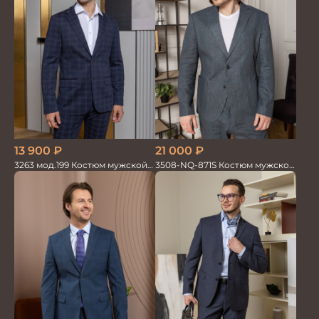
13 900
₽
21 000
₽
3263 мод.199 Костюм мужской
3508-NQ-871S Костюм мужской
трикотажный т.син в клетку
двойка со льном в елочку