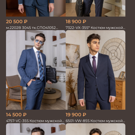
20 500
₽
18 900
₽
м.2202В 3045 тк.СПО41052
7322-VX-35S* Костюм мужской
Костюм мужской
двойка
19 900
₽
14 500
₽
6501-VW-85S Костюм мужской
4757-VC-35S Костюм мужской
двойка
двойка