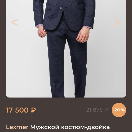
<
>
17 500
₽
21 875
₽
-20 %
Lexmer
Мужской костюм-двойка