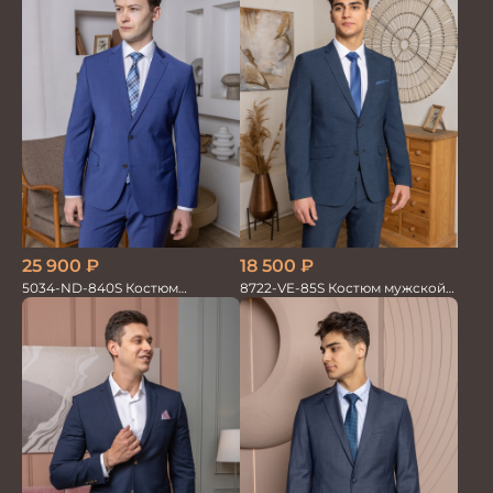
18 500
₽
25 900
₽
8722-VE-85S Костюм мужской
5034-ND-840S Костюм
двойка
мужской двойка