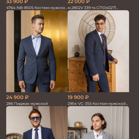
33 900
₽
22 000
₽
4764-NB-850S Костюм мужской
м.2802V 339 тк.СПО40271
двойка в полоску
Костюм мужской
19 900
₽
24 900
₽
2954-VC-35S Костюм мужской
286 Пиджак мужской
двойка