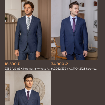
18 500
₽
34 900
₽
9359-VS-83X Костюм мужской
м.2062 339 тк.СПО42123 Костюм
двойка
мужской однотон красивый
синий