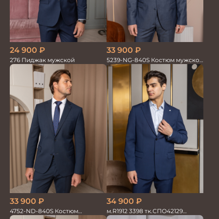
33 900
₽
24 900
₽
5239-NG-840S Костюм мужской
276 Пиджак мужской
двойка
33 900
₽
34 900
₽
4752-ND-840S Костюм
м.R1912 3398 тк.СПО42129
мужской двойка
Костюм мужской