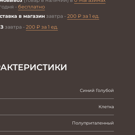
мовывоз
(товар в наличии) в
0 Магазинах
годня -
бесплатно
ставка в магазин
завтра -
200 ₽ за 1 ед.
З
завтра -
200 ₽ за 1 ед.
РАКТЕРИСТИКИ
Синий Голубой
Клетка
Полуприталенный