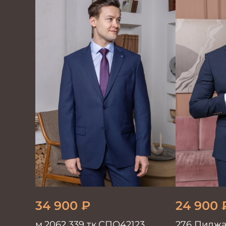
34 900
₽
24 900
м.2062 339 тк.СПО42123
276 Пиджа