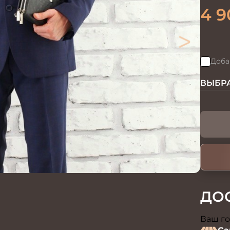
4 9
>
Доба
ВЫБРА
ДО
Ваш го