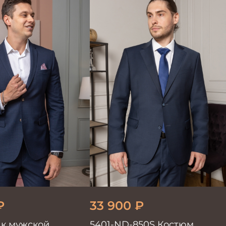
₽
33 900
₽
к мужской
5401-ND-850S Костюм