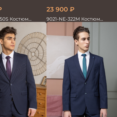
₽
23 900
₽
50S Костюм
9021-NE-322M Костюм
войка в полоску
мужской двойка хлопок, лен