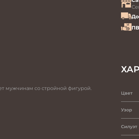
Са
Се
До
ПВ
ХА
ет мужчинам со стройной фигурой.
Цвет
Узор
Силуэт