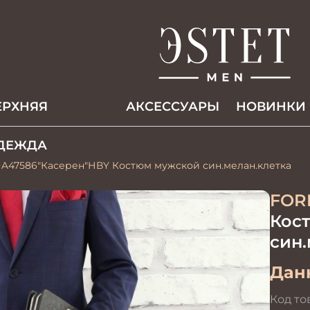
ЕРХНЯЯ
АКCЕССУАРЫ
НОВИНКИ
ДЕЖДА
A47586"Касерен"НВY Костюм мужской син.мелан.клетка
FOR
Кос
син.
Данн
Код то