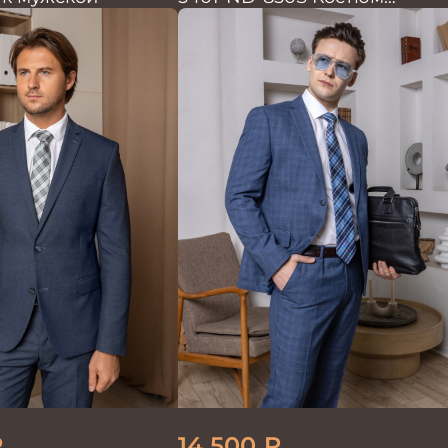
мужской двойка
₽
14 500
₽