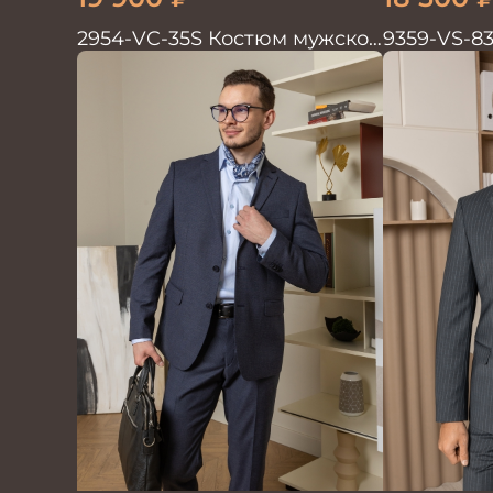
2954-VC-35S Костюм мужской
9359-VS-8
двойка
двойка