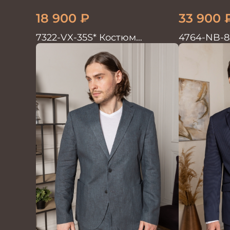
18 900
₽
33 900
7322-VX-35S* Костюм
4764-NB-8
мужской двойка
мужской д