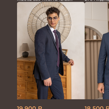
Костюм мужской однотон
красивый синий
19 900
₽
18 500