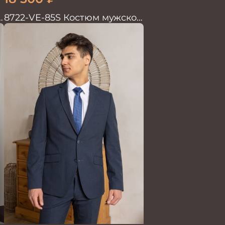
й
8722-VE-85S Костюм мужской
двойка