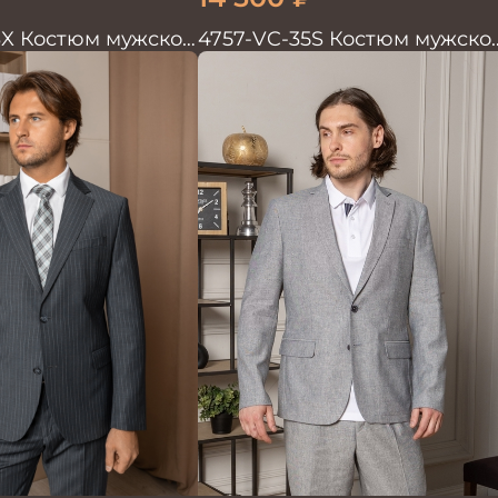
3X Костюм мужской
4757-VC-35S Костюм мужско
двойка