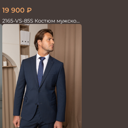
19 900
₽
2165-VS-85S Костюм мужской
двойка