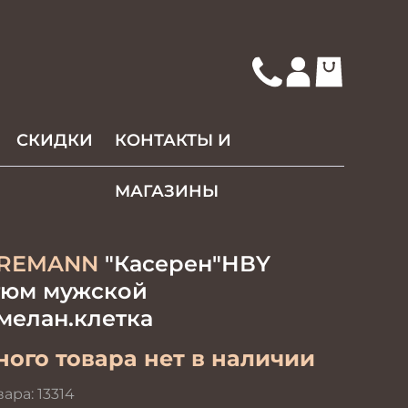
СКИДКИ
КОНТАКТЫ И
МАГАЗИНЫ
REMANN
"Касерен"НВY
тюм мужской
мелан.клетка
ого товара нет в наличии
вара:
13314