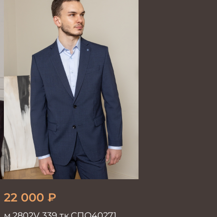
22 000
₽
м.2802V 339 тк.СПО40271