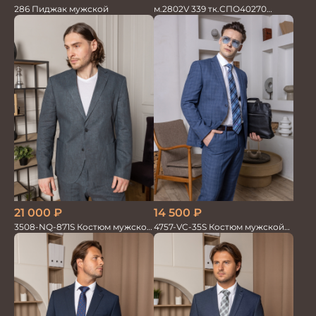
м.2802V 339 тк.СПО40270
286 Пиджак мужской
Костюм мужской
21 000
₽
14 500
₽
3508-NQ-871S Костюм мужской
4757-VC-35S Костюм мужской
двойка со льном в елочку
двойка