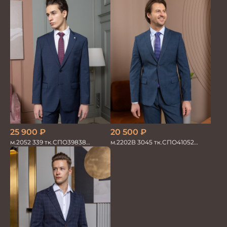
20 500
₽
25 900
₽
м.2202В 3045 тк.СПО41052
м.2052 339 тк.СПО39838
Костюм мужской
Костюм мужской