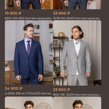
19 900
₽
33 900
₽
6501-VW-85S Костюм мужской
5239-NG-840S Костюм мужской
двойка
двойка
34 900
₽
23 900
₽
м.2062 339 тк.СПО42123 Костюм
9021-NE-322M Костюм мужской
мужской однотон красивый
двойка хлопок, лен
синий