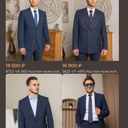
18 500
₽
16 900
₽
8722-VE-85S Костюм мужской
5625-VT-481S Костюм мужской
двойка
двойка