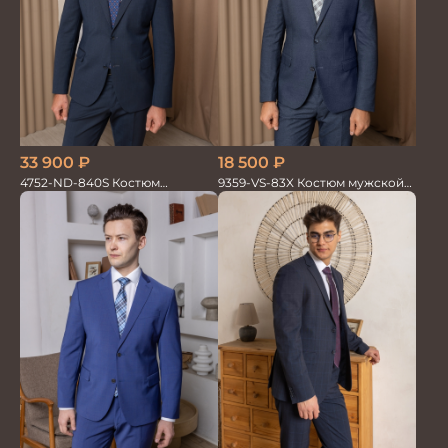
33 900
₽
18 500
₽
4752-ND-840S Костюм
9359-VS-83X Костюм мужской
мужской двойка
двойка