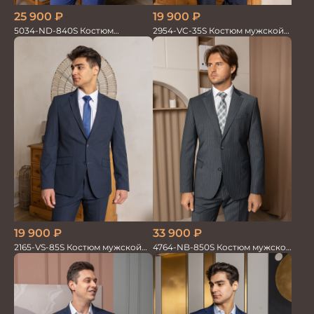
19 900
₽
25 900
₽
2954-VC-35S Костюм мужской
5034-ND-840S Костюм
двойка
мужской двойка
19 900
₽
33 900
₽
2165-VS-85S Костюм мужской
4764-NB-850S Костюм мужской
двойка
двойка в полоску