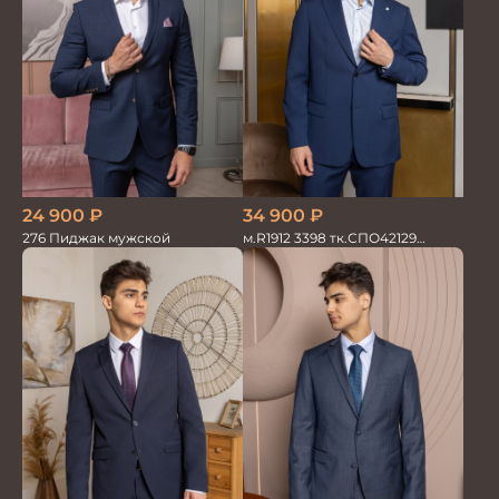
34 900
₽
24 900
₽
м.R1912 3398 тк.СПО42129
276 Пиджак мужской
Костюм мужской