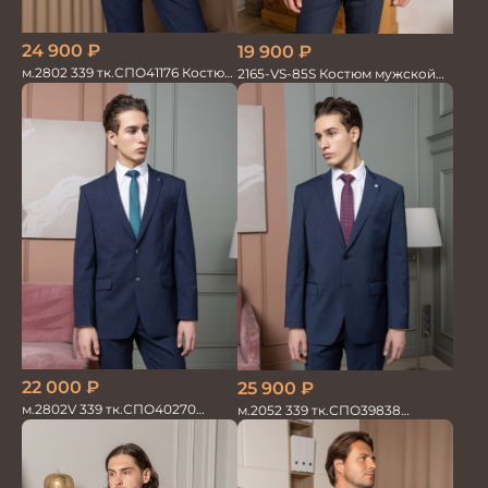
24 900
₽
19 900
₽
м.2802 339 тк.СПО41176 Костюм
2165-VS-85S Костюм мужской
мужской
двойка
22 000
₽
25 900
₽
м.2802V 339 тк.СПО40270
м.2052 339 тк.СПО39838
Костюм мужской
Костюм мужской