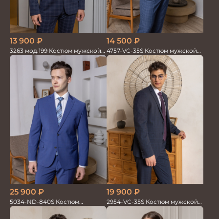
13 900
₽
14 500
₽
3263 мод.199 Костюм мужской
4757-VC-35S Костюм мужской
трикотажный т.син в клетку
двойка
19 900
₽
25 900
₽
2954-VC-35S Костюм мужской
5034-ND-840S Костюм
двойка
мужской двойка