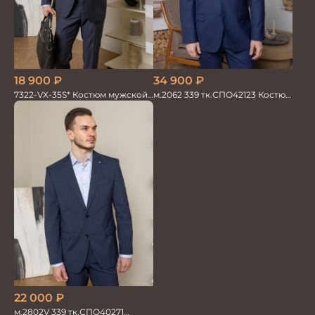
18 900
₽
34 900
₽
7322-VX-35S* Костюм мужской
м.2062 339 тк.СПО42123 Костюм
двойка
мужской однотон красивый
синий
22 000
₽
м.2802V 339 тк.СПО40271