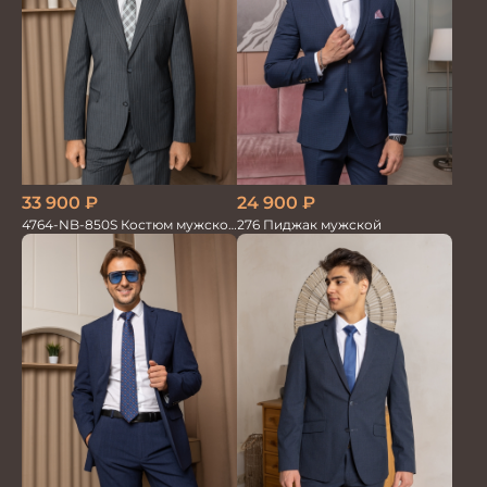
33 900
₽
24 900
₽
4764-NB-850S Костюм мужской
276 Пиджак мужской
двойка в полоску