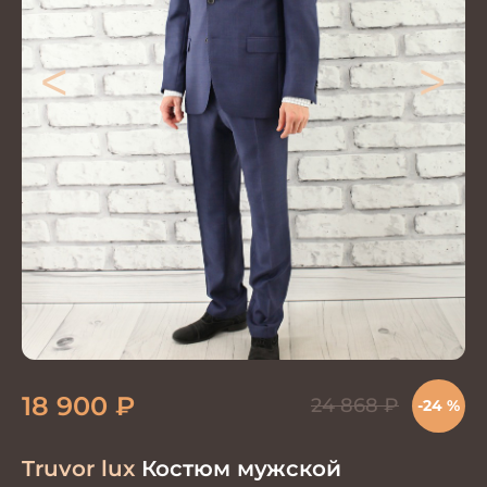
<
>
18 900
₽
24 868
₽
-24 %
Truvor lux
Костюм мужской