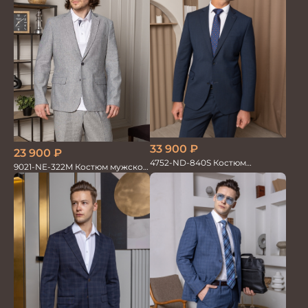
33 900
₽
23 900
₽
4752-ND-840S Костюм
9021-NE-322M Костюм мужской
мужской двойка
двойка хлопок, лен