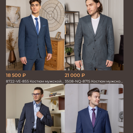
18 500
₽
21 000
₽
8722-VE-85S Костюм мужской
3508-NQ-871S Костюм мужской
двойка
двойка со льном в елочку