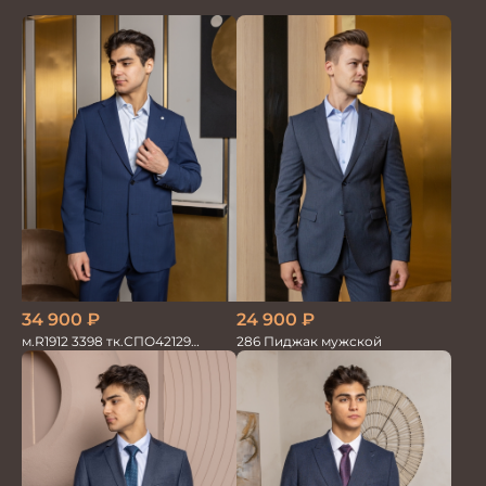
34 900
₽
24 900
₽
м.R1912 3398 тк.СПО42129
286 Пиджак мужской
Костюм мужской