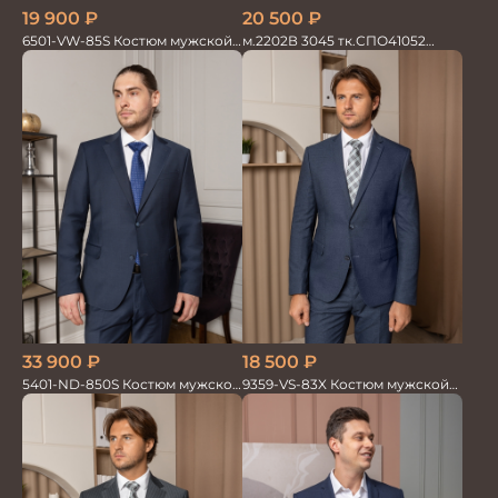
19 900
₽
20 500
₽
6501-VW-85S Костюм мужской
м.2202В 3045 тк.СПО41052
двойка
Костюм мужской
33 900
₽
18 500
₽
5401-ND-850S Костюм мужской
9359-VS-83X Костюм мужской
двойка
двойка