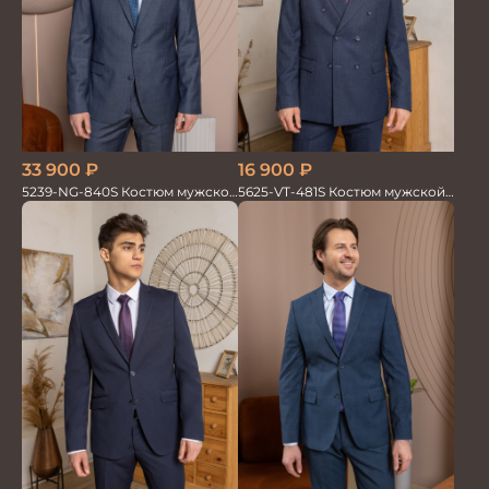
33 900
₽
16 900
₽
5239-NG-840S Костюм мужской
5625-VT-481S Костюм мужской
двойка
двойка