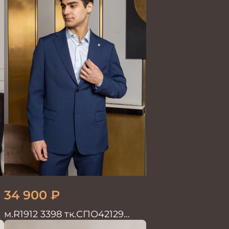
34 900
₽
м.R1912 3398 тк.СПО42129
Костюм мужской