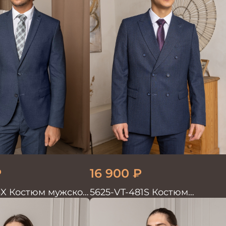
₽
16 900
₽
3X Костюм мужской
5625-VT-481S Костюм
мужской двойка