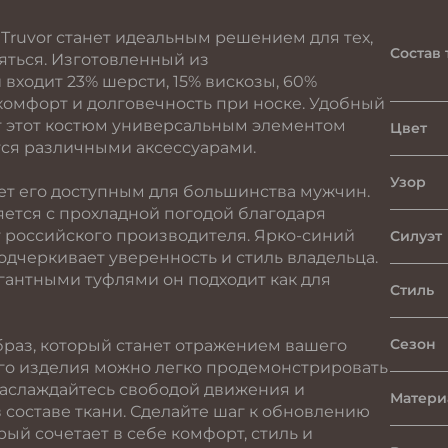
 Truvor станет идеальным решением для тех,
Состав 
ляться. Изготовленный из
 входит 23% шерсти, 15% вискозы, 60%
 комфорт и долговечность при носке. Удобный
т этот костюм универсальным элементом
Цвет
тся различными аксессуарами.
Узор
лает его доступным для большинства мужчин.
ется с прохладной погодой благодаря
т российского производителя. Ярко-синий
Силуэт
одчеркивает уверенность и стиль владельца.
гантными туфлями он подходит как для
Стиль
Сезон
браз, который станет отражением вашего
ого изделия можно легко продемонстрировать
 Наслаждайтесь свободой движения и
Матери
 составе ткани. Сделайте шаг к обновлению
рый сочетает в себе комфорт, стиль и