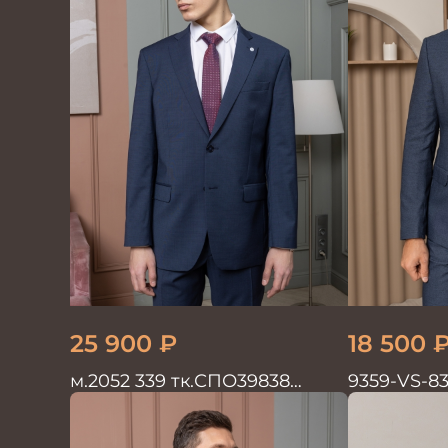
25 900
₽
18 500
м.2052 339 тк.СПО39838
9359-VS-8
Костюм мужской
двойка