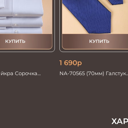
КУПИТЬ
КУПИТЬ
1 690
р
лайкра Сорочка
NA-70565 (70мм) Галстук
мужской
ХА