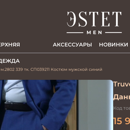
ЕРХНЯЯ
АКCЕССУАРЫ
НОВИНКИ
ДЕЖДА
м.2802 339 тк. СП039211 Костюм мужской синий
Truv
Данн
Код то
15 