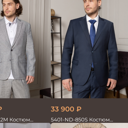
₽
33 900
₽
22M Костюм
5401-ND-850S Костюм
войка хлопок, лен
мужской двойка