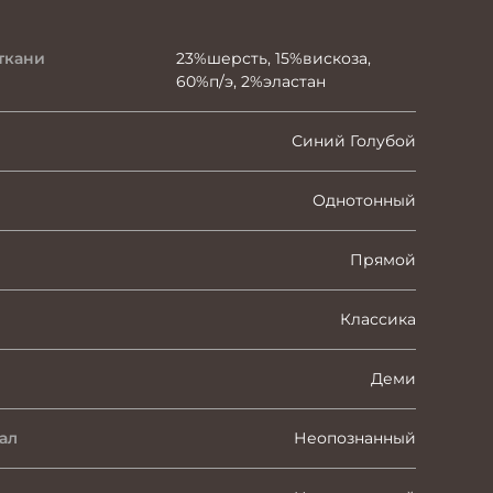
ткани
23%шерсть, 15%вискоза,
60%п/э, 2%эластан
Синий Голубой
Однотонный
Прямой
Классика
Деми
ал
Неопознанный