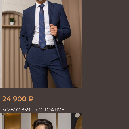
24 900
₽
м.2802 339 тк.СПО41176
Костюм мужской