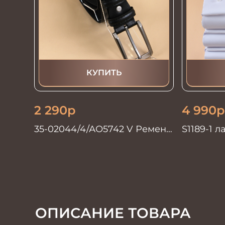
КУПИТЬ
2 290
р
4 990
р
35-02044/4/АО5742 V Ремень
S1189-1 
мужской 135см. черный
мужская
ОПИСАНИЕ ТОВАРА