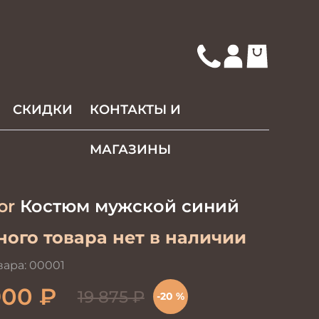
СКИДКИ
КОНТАКТЫ И
МАГАЗИНЫ
or
Костюм мужской синий
ого товара нет в наличии
вара:
00001
900
₽
19 875
₽
-20 %