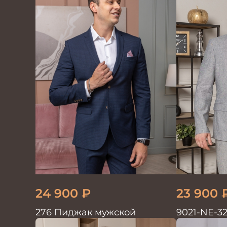
24 900
₽
23 900
276 Пиджак мужской
9021-NE-3
мужской д