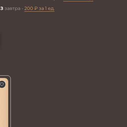
З
завтра -
200 ₽ за 1 ед.