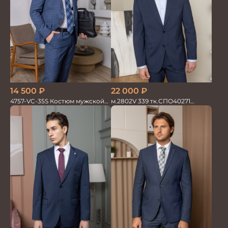
14 500
₽
22 000
₽
4757-VC-35S Костюм мужской
м.2802V 339 тк.СПО40271
двойка
Костюм мужской