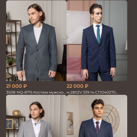
22 000
₽
21 000
₽
м.2802V 339 тк.СПО40270
3508-NQ-871S Костюм мужской
Костюм мужской
двойка со льном в елочку