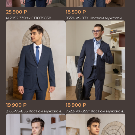
25 900
₽
18 500
₽
м.2052 339 тк.СПО39838
9359-VS-83X Костюм мужской
Костюм мужской
двойка
18 900
₽
19 900
₽
7322-VX-35S* Костюм мужской
2165-VS-85S Костюм мужской
двойка
двойка