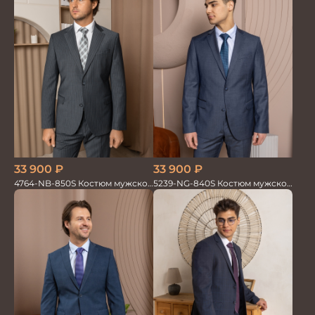
33 900
₽
33 900
₽
5239-NG-840S Костюм мужской
4764-NB-850S Костюм мужской
двойка
двойка в полоску