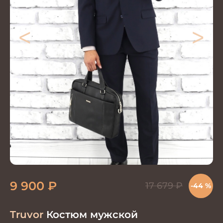
<
>
9 900
₽
17 679
₽
-44 %
Truvor
Костюм мужской