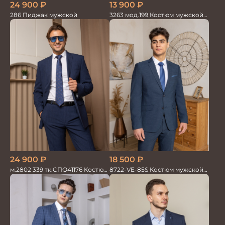
24 900
₽
13 900
₽
286 Пиджак мужской
3263 мод.199 Костюм мужской
трикотажный т.син в клетку
24 900
₽
18 500
₽
м.2802 339 тк.СПО41176 Костюм
8722-VE-85S Костюм мужской
мужской
двойка