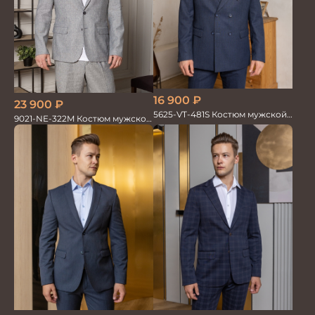
16 900
₽
23 900
₽
5625-VT-481S Костюм мужской
9021-NE-322M Костюм мужской
двойка
двойка хлопок, лен