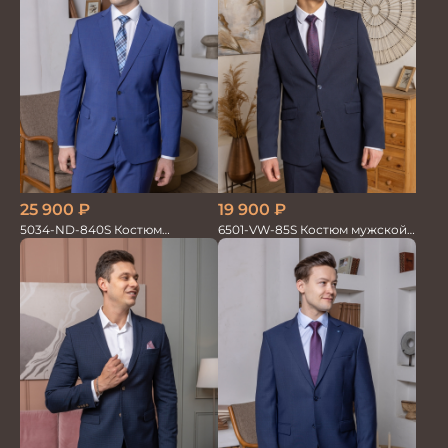
19 900
₽
25 900
₽
6501-VW-85S Костюм мужской
5034-ND-840S Костюм
двойка
мужской двойка