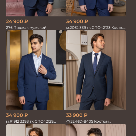
24 900
₽
34 900
₽
276 Пиджак мужской
м.2062 339 тк.СПО42123 Костюм
мужской однотон красивый
синий
34 900
₽
33 900
₽
м.R1912 3398 тк.СПО42129
4752-ND-840S Костюм
Костюм мужской
мужской двойка