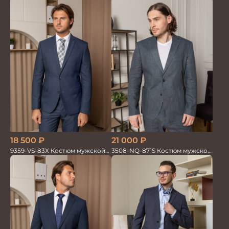
мужской однотон красивый
синий
18 500
₽
21 000
₽
9359-VS-83X Костюм мужской
3508-NQ-871S Костюм мужской
двойка
двойка со льном в елочку