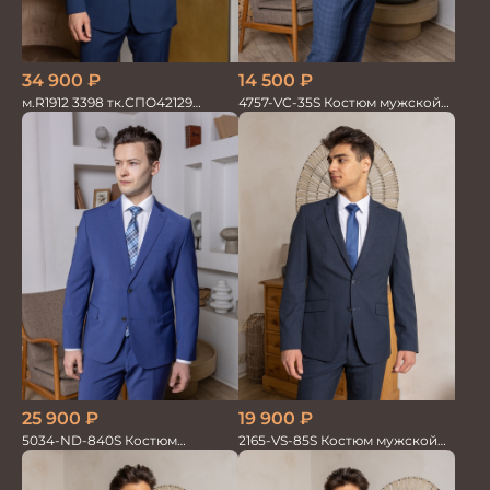
34 900
₽
14 500
₽
м.R1912 3398 тк.СПО42129
4757-VC-35S Костюм мужской
Костюм мужской
двойка
25 900
₽
19 900
₽
5034-ND-840S Костюм
2165-VS-85S Костюм мужской
мужской двойка
двойка