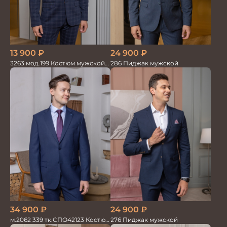
13 900
₽
24 900
₽
3263 мод.199 Костюм мужской
286 Пиджак мужской
трикотажный т.син в клетку
34 900
₽
24 900
₽
м.2062 339 тк.СПО42123 Костюм
276 Пиджак мужской