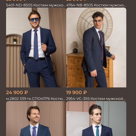
5401-ND-850S Костюм мужской
4764-NB-850S Костюм мужской
двойка
двойка в полоску
24 900
₽
19 900
₽
м.2802 339 тк.СПО41176 Костюм
2954-VC-35S Костюм мужской
мужской
двойка