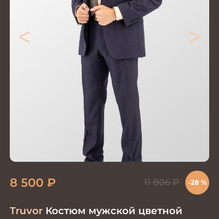
<
>
8 500
₽
11 806
₽
-28 %
Truvor
Костюм мужской цветной