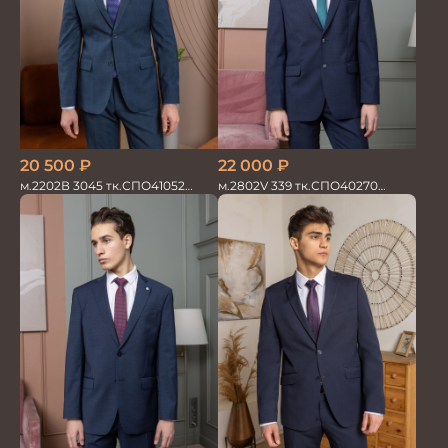
20 500
₽
22 000
₽
м.2202В 3045 тк.СПО41052
м.2802V 339 тк.СПО40270
Костюм мужской
Костюм мужской