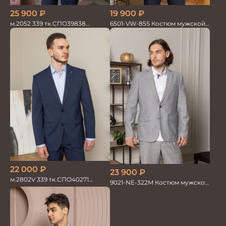
19 900
₽
25 900
₽
6501-VW-85S Костюм мужской
м.2052 339 тк.СПО39838
двойка
Костюм мужской
22 000
₽
23 900
₽
м.2802V 339 тк.СПО40271
9021-NE-322M Костюм мужской
Костюм мужской
двойка хлопок, лен