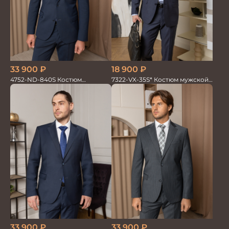
33 900
₽
18 900
₽
4752-ND-840S Костюм
7322-VX-35S* Костюм мужской
мужской двойка
двойка
33 900
₽
33 900
₽