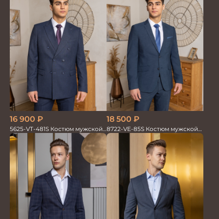
16 900
₽
18 500
₽
5625-VT-481S Костюм мужской
8722-VE-85S Костюм мужской
двойка
двойка