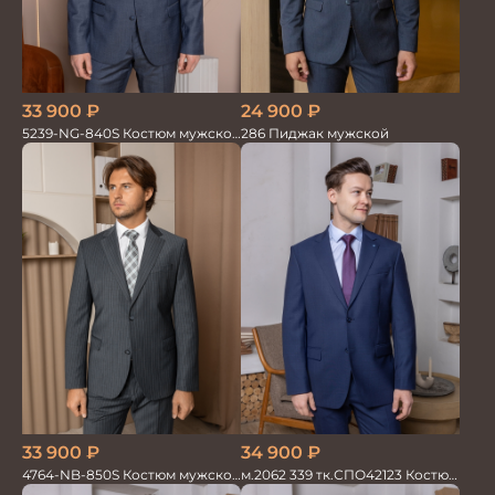
33 900
₽
24 900
₽
5239-NG-840S Костюм мужской
286 Пиджак мужской
двойка
33 900
₽
34 900
₽
4764-NB-850S Костюм мужской
м.2062 339 тк.СПО42123 Костюм
двойка в полоску
мужской однотон красивый