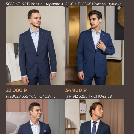
5625-VT-481S Костюм мужской
5401-ND-850S Костюм мужской
двойка
двойка
34 900
₽
22 000
₽
м.R1912 3398 тк.СПО42129
м.2802V 339 тк.СПО40271
Костюм мужской
Костюм мужской