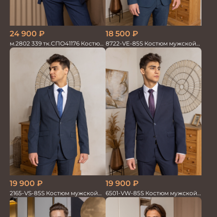
24 900
₽
18 500
₽
м.2802 339 тк.СПО41176 Костюм
8722-VE-85S Костюм мужской
мужской
двойка
19 900
₽
19 900
₽
6501-VW-85S Костюм мужской
2165-VS-85S Костюм мужской
двойка
двойка