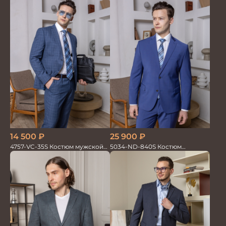
синий
14 500
₽
25 900
₽
4757-VC-35S Костюм мужской
5034-ND-840S Костюм
двойка
мужской двойка