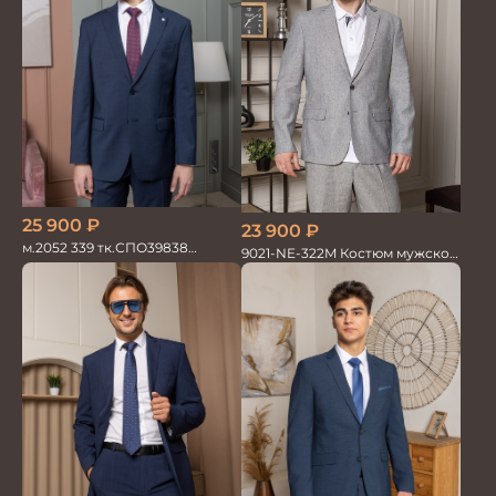
25 900
₽
23 900
₽
м.2052 339 тк.СПО39838
9021-NE-322M Костюм мужской
Костюм мужской
двойка хлопок, лен