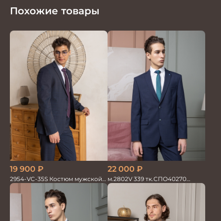
Похожие товары
19 900
₽
22 000
₽
2954-VC-35S Костюм мужской
м.2802V 339 тк.СПО40270
двойка
Костюм мужской