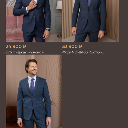
33 900
₽
24 900
₽
4752-ND-840S Костюм
276 Пиджак мужской
мужской двойка