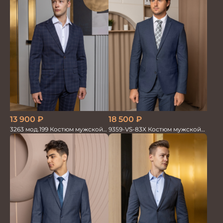
13 900
₽
18 500
₽
3263 мод.199 Костюм мужской
9359-VS-83X Костюм мужской
трикотажный т.син в клетку
двойка