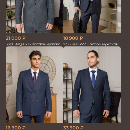
18 900
₽
21 000
₽
7322-VX-35S* Костюм мужской
3508-NQ-871S Костюм мужской
двойка
двойка со льном в елочку
16 900
₽
33 900
₽