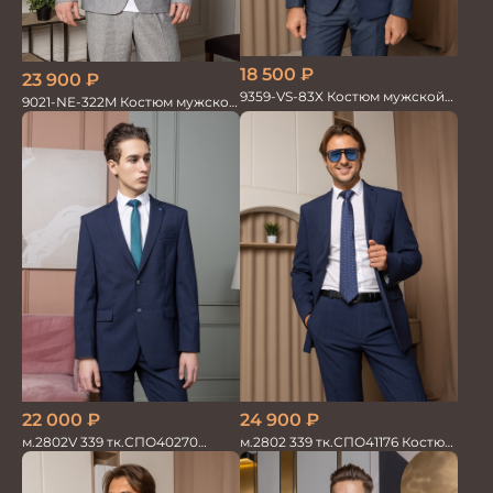
18 500
₽
23 900
₽
9359-VS-83X Костюм мужской
9021-NE-322M Костюм мужской
двойка
двойка хлопок, лен
22 000
₽
24 900
₽
м.2802V 339 тк.СПО40270
м.2802 339 тк.СПО41176 Костюм
Костюм мужской
мужской