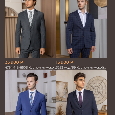
33 900
₽
13 900
₽
4764-NB-850S Костюм мужской
3263 мод.199 Костюм мужской
двойка в полоску
трикотажный т.син в клетку