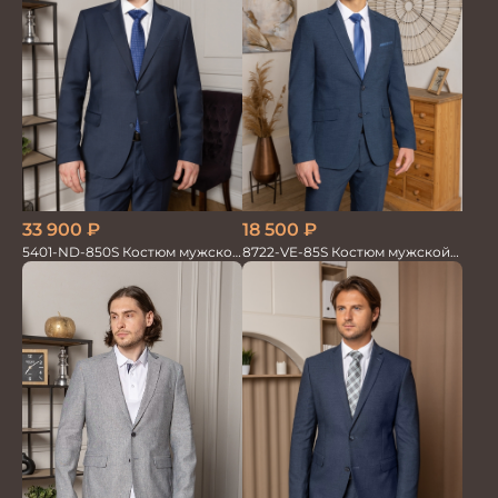
18 500
₽
33 900
₽
8722-VE-85S Костюм мужской
5401-ND-850S Костюм мужской
двойка
двойка