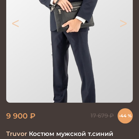
<
>
9 900
₽
17 679
₽
-44 %
Truvor
Костюм мужской т.синий