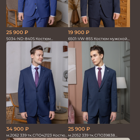
19 900
₽
25 900
₽
6501-VW-85S Костюм мужской
5034-ND-840S Костюм
двойка
мужской двойка
34 900
₽
25 900
₽
м.2062 339 тк.СПО42123 Костюм
м.2052 339 тк.СПО39838