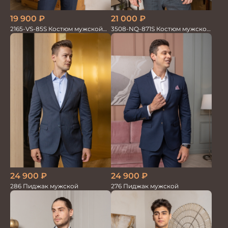
19 900
₽
21 000
₽
2165-VS-85S Костюм мужской
3508-NQ-871S Костюм мужской
двойка
двойка со льном в елочку
24 900
₽
24 900
₽
286 Пиджак мужской
276 Пиджак мужской