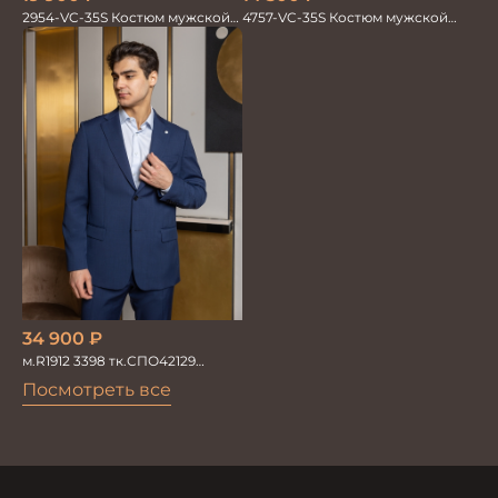
2954-VC-35S Костюм мужской
4757-VC-35S Костюм мужской
двойка
двойка
34 900
₽
м.R1912 3398 тк.СПО42129
Костюм мужской
Посмотреть все