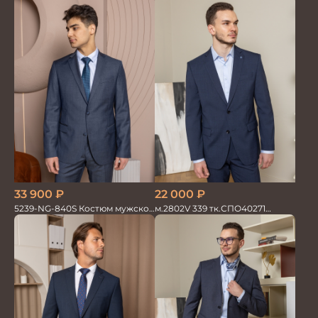
мужской однотон красивый
Костюм мужской
синий
33 900
₽
22 000
₽
5239-NG-840S Костюм мужской
м.2802V 339 тк.СПО40271
двойка
Костюм мужской