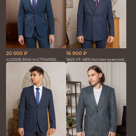
20 500
₽
16 900
₽
м.2202В 3045 тк.СПО41052
5625-VT-481S Костюм мужской
Костюм мужской
двойка