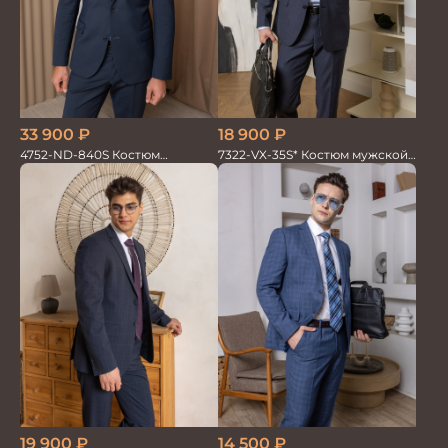
33 900
₽
18 900
₽
4752-ND-840S Костюм
7322-VX-35S* Костюм мужской
мужской двойка
двойка
19 900
₽
14 500
₽