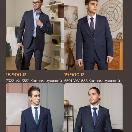
18 900
₽
19 900
₽
7322-VX-35S* Костюм мужской
6501-VW-85S Костюм мужской
двойка
двойка