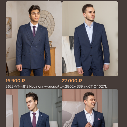
двойка в полоску
мужской однотон красивый
синий
16 900
₽
22 000
₽
5625-VT-481S Костюм мужской
м.2802V 339 тк.СПО40271
двойка
Костюм мужской