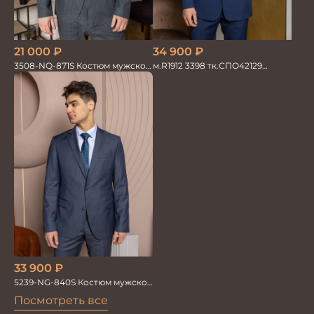
34 900
₽
21 000
₽
м.R1912 3398 тк.СПО42129
3508-NQ-871S Костюм мужской
Костюм мужской
двойка со льном в елочку
33 900
₽
5239-NG-840S Костюм мужской
двойка
Посмотреть все