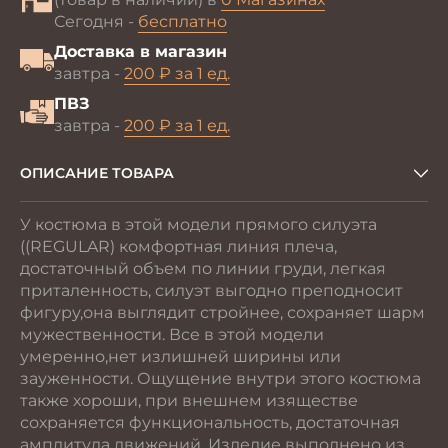
Сегодня -
бесплатно
Доставка в магазин
завтра -
200 ₽ за 1 ед.
ПВЗ
завтра -
200 ₽ за 1 ед.
ОПИСАНИЕ ТОВАРА
У костюма в этой модели прямого силуэта
((REGULAR) комфортная линия плеча,
достаточный объем по линии груди, легкая
приталенность, силуэт выгодно преподносит
фигуру,она выглядит стройнее, сохраняет шарм
мужественности. Все в этой модели
умеренно,нет излишней ширины или
зауженности. Ощущение внутри этого костюма
также хороши, при внешнем изяществе
сохраняется функциональность, достаточная
амплитуда движений. Изделие выполнено из