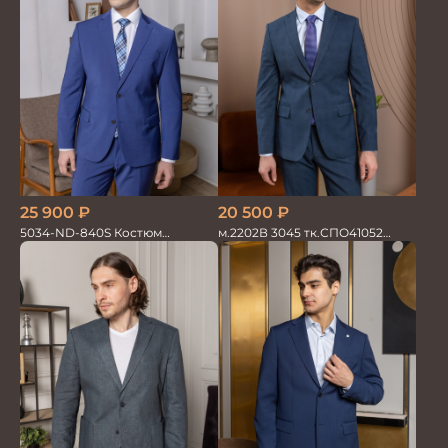
20 500
₽
25 900
₽
м.2202В 3045 тк.СПО41052
5034-ND-840S Костюм
Костюм мужской
мужской двойка