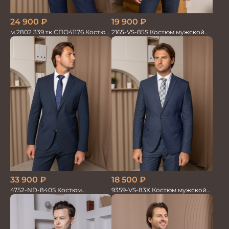
24 900
₽
19 900
₽
м.2802 339 тк.СПО41176 Костюм
2165-VS-85S Костюм мужской
мужской
двойка
33 900
₽
18 500
₽
4752-ND-840S Костюм
9359-VS-83X Костюм мужской
мужской двойка
двойка