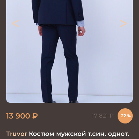
<
>
13 900
₽
17 821
₽
-22 %
Truvor
Костюм мужской т.син. однот.