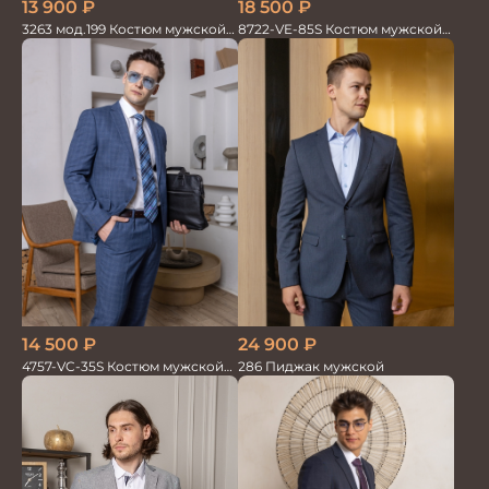
18 500
₽
13 900
₽
8722-VE-85S Костюм мужской
3263 мод.199 Костюм мужской
двойка
трикотажный т.син в клетку
14 500
₽
24 900
₽
4757-VC-35S Костюм мужской
286 Пиджак мужской
двойка