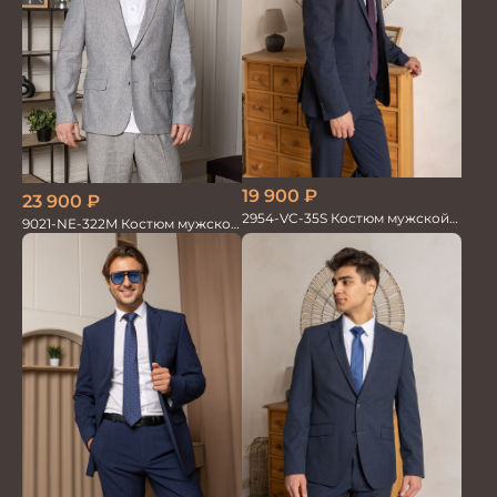
19 900
₽
23 900
₽
2954-VC-35S Костюм мужской
9021-NE-322M Костюм мужской
двойка
двойка хлопок, лен