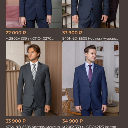
22 000
₽
33 900
₽
м.2802V 339 тк.СПО40270
5401-ND-850S Костюм мужской
Костюм мужской
двойка
33 900
₽
34 900
₽
4764-NB-850S Костюм мужской
м.2062 339 тк.СПО42123 Костюм