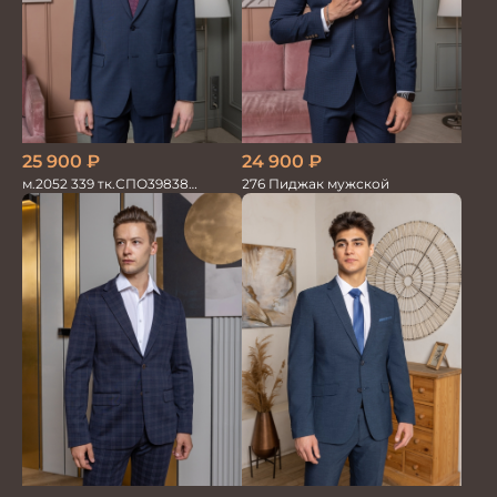
25 900
₽
24 900
₽
м.2052 339 тк.СПО39838
276 Пиджак мужской
Костюм мужской