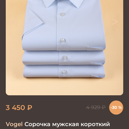
<
>
3 450
₽
4 929
₽
-30 %
Vogel
Сорочка мужская короткий