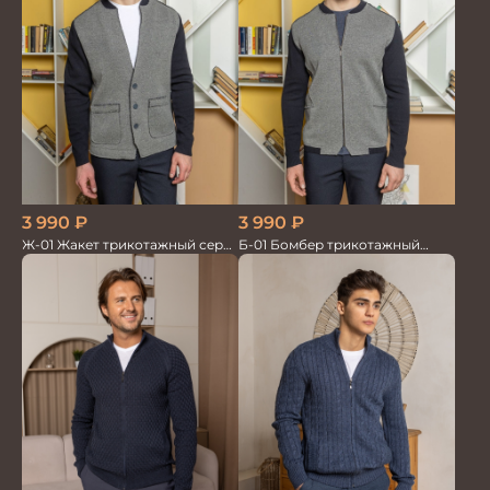
3 990
₽
3 990
₽
Ж-01 Жакет трикотажный серо/
Б-01 Бомбер трикотажный
синий
серо/синий