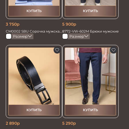
КУПИТЬ
КУПИТЬ
3 750
р
5 900
р
CM0002 SBU Сорочка мужская
8772-VW-602M Брюки мужские
голубая
Размер
Размер
КУПИТЬ
КУПИТЬ
2 890
р
5 290
р