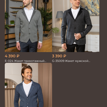
3 390
₽
4 390
₽
G-35009 Жакет мужской
Е-024 Жакет трикотажный
черный
серый