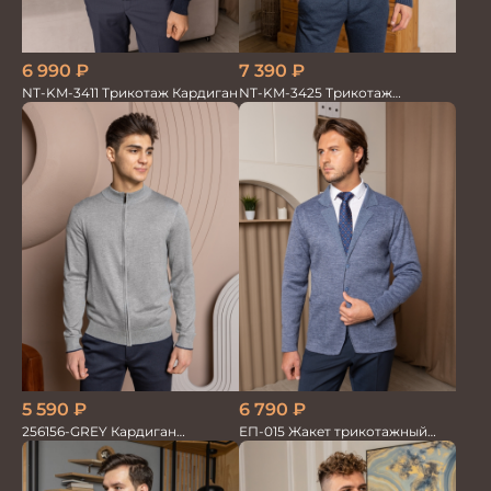
6 990
₽
7 390
₽
NT-KM-3411 Трикотаж Кардиган
NT-KM-3425 Трикотаж
Кардиган
6 790
₽
5 590
₽
ЕП-015 Жакет трикотажный
256156-GREY Кардиган
серый
мужской