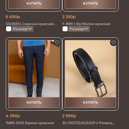
КУПИТЬ
КУПИТЬ
6 690
р
2 350
р
SS018314 Сорочка мужская
F-889-1 Футболка мужская
GROSTYLE TRENDY
Размер
Размер
КУПИТЬ
КУПИТЬ
4 290
р
2 990
р
15891-3505 Брюки мужские
35-01027/2/АО5329 V Ремень
мужской 130см. синий