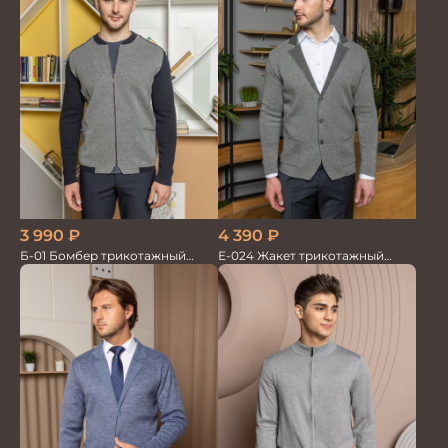
3 990
₽
4 390
₽
Б-01 Бомбер трикотажный
Е-024 Жакет трикотажный
серо/синий
серый