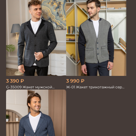
3 390
₽
3 990
₽
G-35009 Жакет мужской
Ж-01 Жакет трикотажный серо/
черный
синий