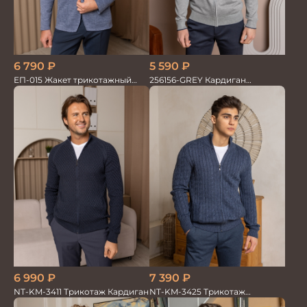
6 790
₽
5 590
₽
ЕП-015 Жакет трикотажный
256156-GREY Кардиган
серый
мужской
6 990
₽
7 390
₽
NT-KM-3411 Трикотаж Кардиган
NT-KM-3425 Трикотаж
Кардиган