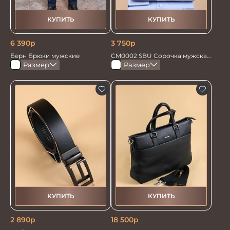
КУПИТЬ
КУПИТЬ
6 390
р
3 750
р
Берн Брюки мужские
CM0002 SBU Сорочка мужская
голубая
Размер
Размер
КУПИТЬ
КУПИТЬ
2 890
р
18 500
р