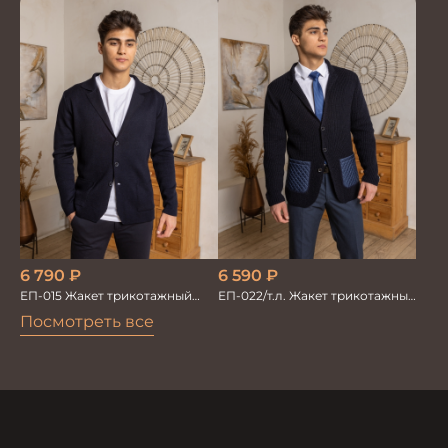
т.синий
т.синий петля
6 790
₽
6 590
₽
ЕП-015 Жакет трикотажный
ЕП-022/т.л. Жакет трикотажный
т.синий
темно-синий латки
Посмотреть все