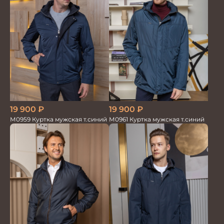
19 900
₽
19 900
₽
М0959 Куртка мужская т.синий
М0961 Куртка мужская т.синий