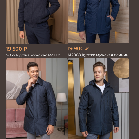
19 900
₽
19 500
₽
М2008 Куртка мужская т.синий
9057 Куртка мужская RALLY