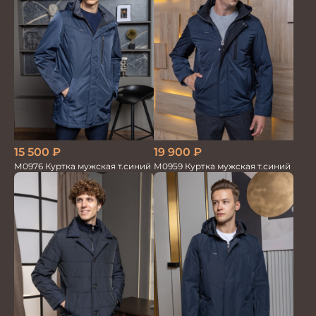
15 500
₽
19 900
₽
М0976 Куртка мужская т.синий
М0959 Куртка мужская т.синий