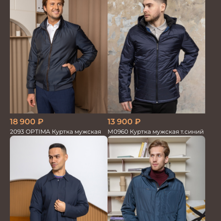
18 900
₽
13 900
₽
2093 OPTIMA Куртка мужская
М0960 Куртка мужская т.синий