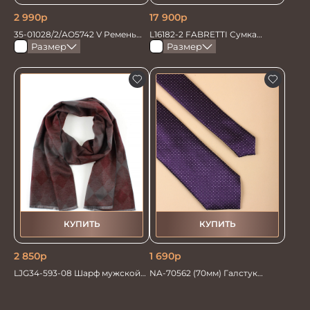
2 990
р
17 900
р
35-01028/2/АО5742 V Ремень
L16182-2 FABRETTI Сумка
мужской 135см. корич
муж.нат.кожа
Размер
Размер
КУПИТЬ
КУПИТЬ
2 850
р
1 690
р
LJG34-593-08 Шарф мужской
NA-70562 (70мм) Галстук
шелк+виск 30*180
мужской