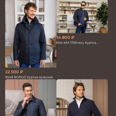
14 800
₽
NW-KM-1755navy Куртка
мужская
22 500
₽
9048 BORGO Куртка мужская