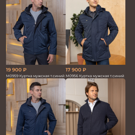
19 900
₽
17 900
₽
М0959 Куртка мужская т.синий
М0956 Куртка мужская т.синий