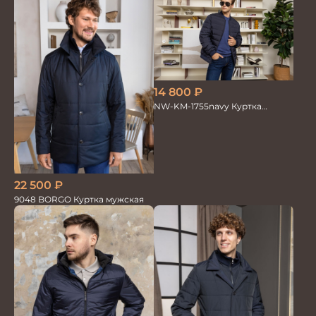
14 800
₽
NW-KM-1755navy Куртка
мужская
22 500
₽
9048 BORGO Куртка мужская