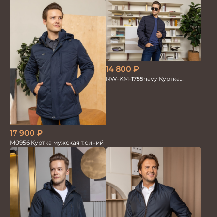
14 800
₽
NW-KM-1755navy Куртка
мужская
17 900
₽
М0956 Куртка мужская т.синий