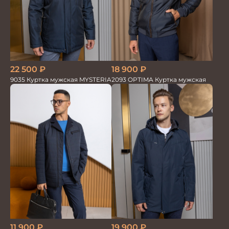
22 500
₽
18 900
₽
9035 Куртка мужская MYSTERIA
2093 OPTIMA Куртка мужская
11 900
₽
19 900
₽