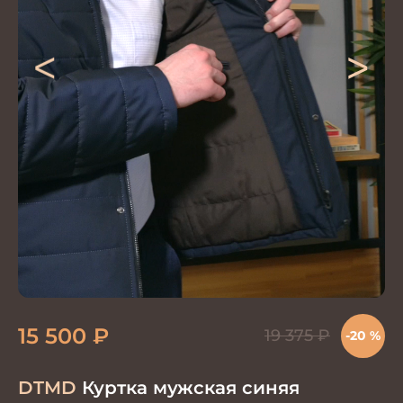
<
>
15 500
₽
19 375
₽
-20 %
DTMD
Куртка мужская синяя