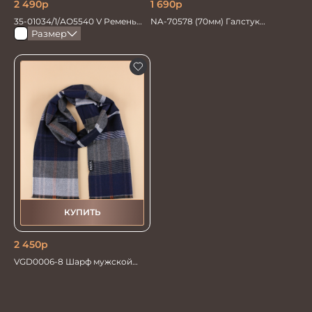
2 490
р
1 690
р
35-01034/1/АО5540 V Ремень
NA-70578 (70мм) Галстук
мужской 120см. черн перфор
мужской
Размер
КУПИТЬ
2 450
р
VGD0006-8 Шарф мужской
30*178