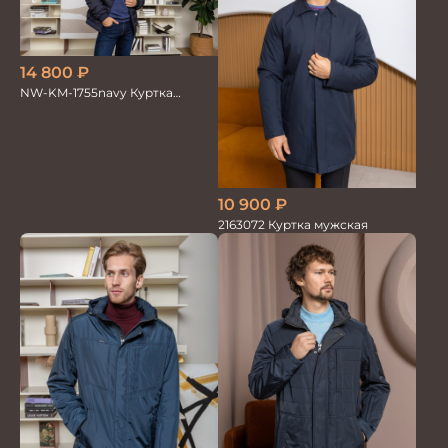
14 800
₽
NW-KM-1755navy Куртка
мужская
10 900
₽
2163072 Куртка мужская