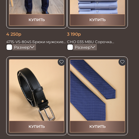
КУПИТЬ
КУПИТЬ
4 250
р
3 190
р
4715-VS-804S Брюки мужские
CHO 035 MBU Сорочка
т.син однотонный
мужская
Размер
Размер
КУПИТЬ
КУПИТЬ