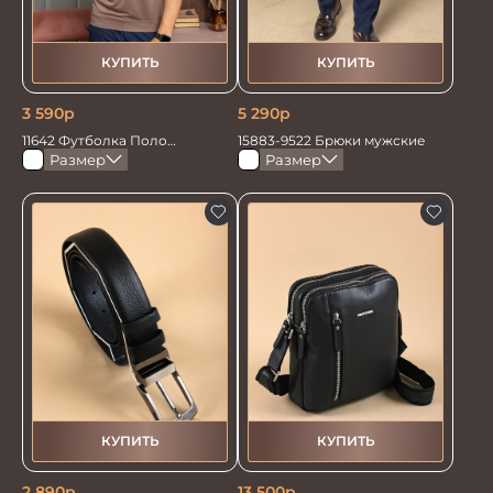
КУПИТЬ
КУПИТЬ
3 590
р
5 290
р
11642 Футболка Поло
15883-9522 Брюки мужские
кофейный
Размер
Размер
КУПИТЬ
КУПИТЬ
2 890
р
13 500
р