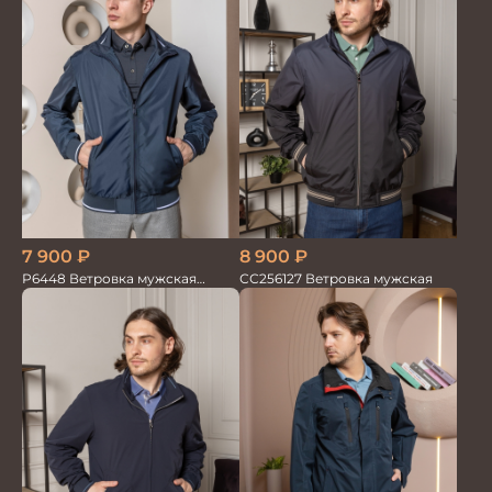
7 900
₽
8 900
₽
Р6448 Ветровка мужская
СС256127 Ветровка мужская
синий