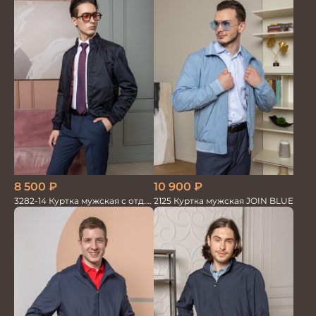
10 900
₽
8 500
₽
2125 Куртка мужская JOIN BLUE
3282-14 Куртка мужская с отд.
из трикотажа