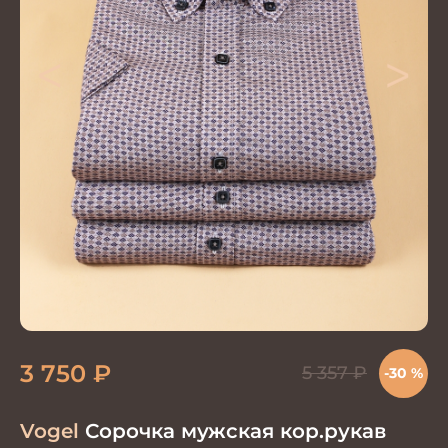
<
>
3 750
₽
5 357
₽
-30 %
Vogel
Сорочка мужская кор.рукав