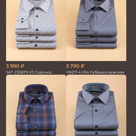
3 990
₽
5 790
₽
SAT-230679-V3 Сорочка
YN217-4 V04 Рубашка мужская
мужская