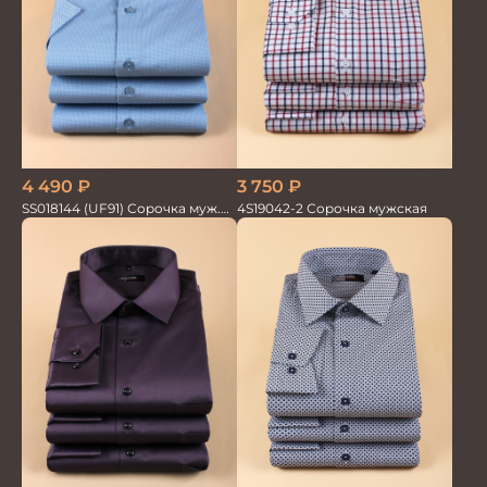
3 750
₽
4 490
₽
4S19042-2 Сорочка мужская
SS018144 (UF91) Сорочка муж.
кр.рук. GROSTYLE PRIME