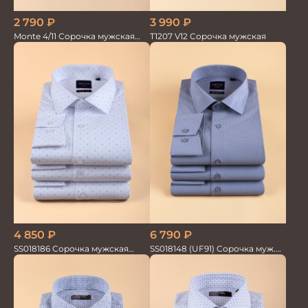
2 790
₽
3 990
₽
Monte 4/11 Сорочка мужская
T1207 V12 Сорочка мужская
кор.рукав
4 850
₽
6 790
₽
SS018186 Сорочка мужская
SS018148 (UF91) Сорочка муж.
GROSTYLE TRENDY
дл. рук. GROSTYLE TRENDY