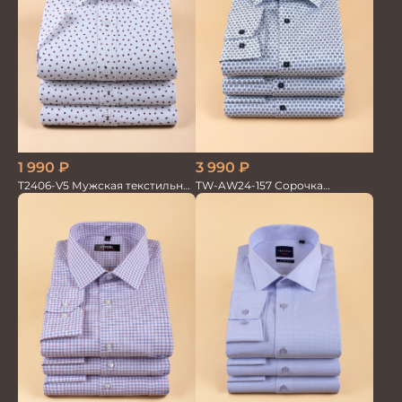
3 990
₽
1 990
₽
TW-AW24-157 Сорочка
T2406-V5 Мужская текстильная
мужская
рубашка / Сорочка