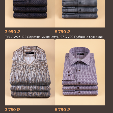
3 990
₽
5 790
₽
TW-AW23-122 Сорочка мужская
YN197-3 V02 Рубашка мужская
3 750
₽
5 790
₽