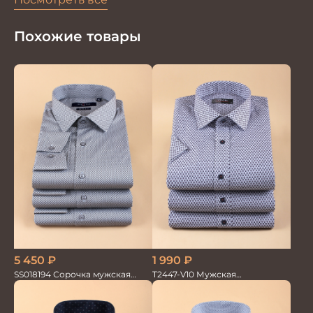
Похожие товары
5 450
₽
1 990
₽
SS018194 Сорочка мужская
T2447-V10 Мужская
GROSTYLE PRIME
текстильная рубашка /
Сорочка