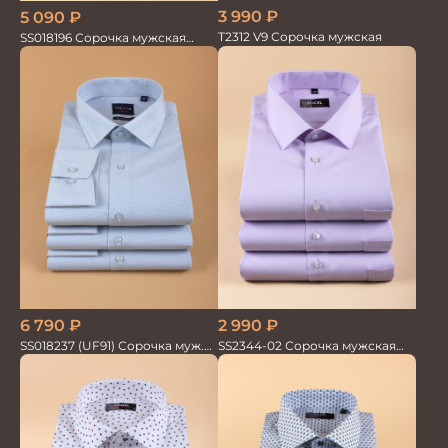
3 990
₽
5 090
₽
T2312 V9 Сорочка мужская
SS018196 Сорочка мужская
GROSTYLE PRIME
6 790
₽
2 990
₽
SS018237 (UF91) Сорочка муж.
SS2344-02 Сорочка мужская
GROSTYLE TRENDY
кор.рукав бамбук