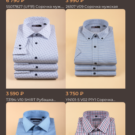
6 790
₽
3 990
₽
SS017827 (UF91) Сорочка муж.
26107 V09 Сорочка мужская
дл. рук. GROSTYLE TRENDY
3 750
₽
3 590
₽
YN101-5 V02 P1Y1 Сорочка
T3194-V10 SHIRT Рубашка
мужская
мужская