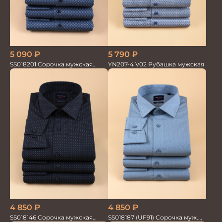
5 090
₽
5 790
₽
SS018201 Сорочка мужская
YN207-4 V02 Рубашка мужская
GROSTYLE PRIME
4 850
₽
4 850
₽
SS018187 (UF91) Сорочка муж.
SS018146 Сорочка мужская