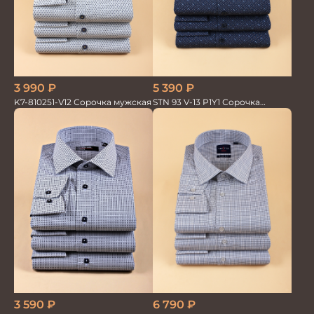
3 990
₽
5 390
₽
K7-810251-V12 Сорочка мужская
STN 93 V-13 P1Y1 Сорочка
мужская
3 590
₽
6 790
₽