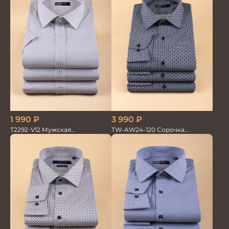
3 990
₽
1 990
₽
TW-AW24-120 Сорочка
T2292-V12 Мужская
мужская
текстильная рубашка /
Сорочка