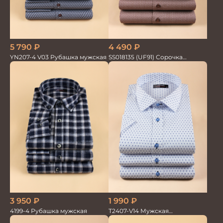
5 790
₽
4 490
₽
YN207-4 V03 Рубашка мужская
SS018135 (UF91) Сорочка
мужская GROSTYLE TRENDY
3 950
₽
1 990
₽
4199-4 Рубашка мужская
T2407-V14 Мужская
текстильная рубашка /