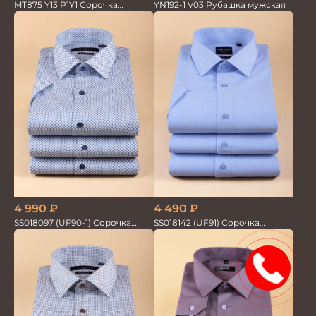
MT875 Y13 P1Y1 Сорочка
YN192-1 V03 Рубашка мужская
мужская
4 990
₽
4 490
₽
SS018097 (UF90-1) Сорочка
SS018142 (UF91) Сорочка
мужская GROSTYLE PRIME
мужская GROSTYLE TRENDY
15%