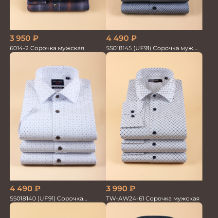
3 950
₽
4 490
₽
6014-2 Сорочка мужская
SS018145 (UF91) Сорочка муж.
кр.рук. GROSTYLE PRIME
4 490
₽
3 990
₽
SS018140 (UF91) Сорочка
TW-AW24-61 Сорочка мужская
мужская GROSTYLE TRENDY