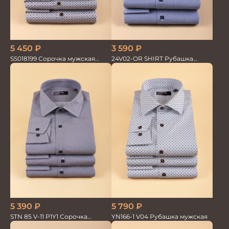
5 450
₽
3 590
₽
SS018199 Сорочка мужская
24V02-OR SHIRT Рубашка
GROSTYLE PRIME
мужская
5 390
₽
5 790
₽
STN 85 V-11 P1Y1 Сорочка
YN166-1 V04 Рубашка мужская
мужская