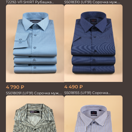
T2292-V11 SHIRT Рубашка
SS018310 (UF91) Сорочка муж.
мужская
GROSTYLE TRENDY
4 490
₽
4 790
₽
SS018155 (UF91) Сорочка
SS018091 (UF91) Сорочка муж.
мужская GROSTYLE TRENDY
GROSTYLE PRIME