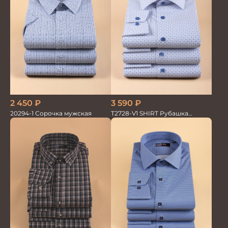
2 450
₽
3 590
₽
20294-1 Сорочка мужская
T2728-V1 SHIRT Рубашка
мужская