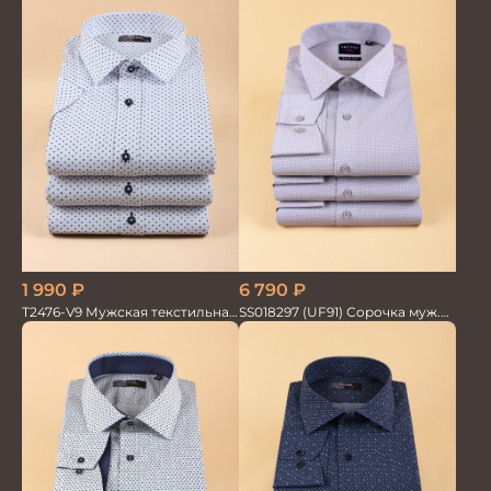
Сорочка
1 990
₽
6 790
₽
T2476-V9 Мужская текстильная
SS018297 (UF91) Сорочка муж.
рубашка / Сорочка
GROSTYLE TRENDY