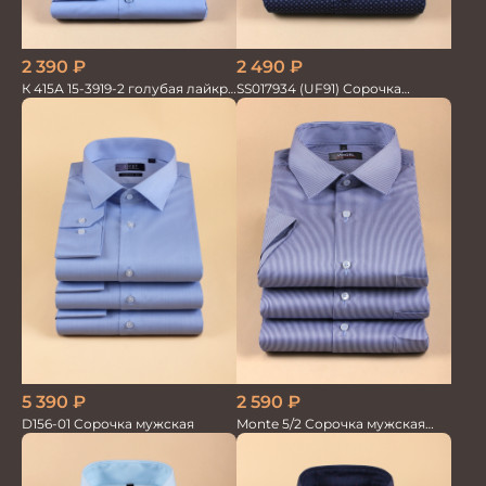
2 390
₽
2 490
₽
К 415А 15-3919-2 голубая лайкра
SS017934 (UF91) Сорочка
Сорочка мужская
мужская кор. рук. GROSTYLE
5 390
₽
2 590
₽
D156-01 Сорочка мужская
Monte 5/2 Сорочка мужская
кор.рукав