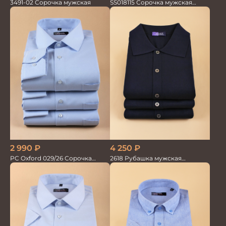
3491-02 Сорочка мужская
SS018115 Сорочка мужская
GROSTYLE PRIME
2 990
₽
4 250
₽
PC Oxford 029/26 Сорочка
2618 Рубашка мужская
мужская Vogel
кор.рукав трикотажная т.син.
100%хлопок