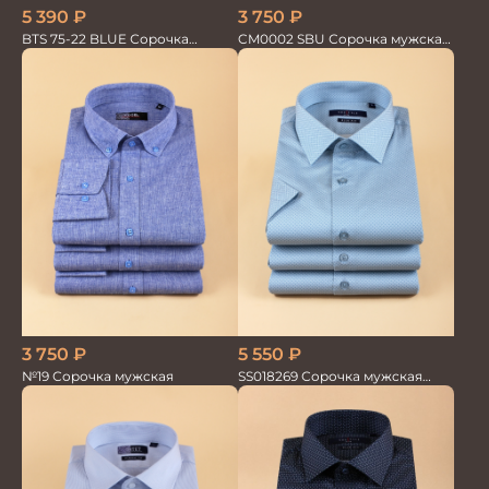
5 390
₽
3 750
₽
BTS 75-22 BLUE Сорочка
CM0002 SBU Сорочка мужская
мужская лайкра бамбук
голубая
3 750
₽
5 550
₽
№19 Сорочка мужская
SS018269 Сорочка мужская
кор.рукав GROSTYLE PRIME