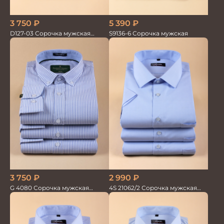
3 750
₽
5 390
₽
D127-03 Сорочка мужская
S9136-6 Сорочка мужская
голубая в невид.полоску
3 750
₽
2 990
₽
G 4080 Сорочка мужская
4S 21062/2 Сорочка мужская
голубой
кор.рукав бамбук