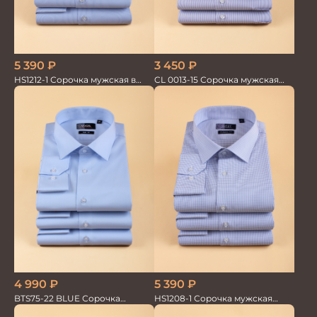
5 390
₽
3 450
₽
HS1212-1 Сорочка мужская в
CL 0013-15 Сорочка мужская
мелкую полоску
короткий рукав
5 390
₽
4 990
₽
HS1208-1 Сорочка мужская
BTS75-22 BLUE Сорочка
голубая мел.клетка
мужская лайкра бамбук