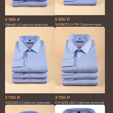
5 950
₽
5 390
₽
SS018075 (UF91) Сорочка муж.
S96465-2 Сорочка мужская
дл.рук. GROSTYLE PRIME
3 750
₽
3 750
₽
4S22023-2 Сорочка мужская
CM 0233 LBU Сорочка мужская
голубая