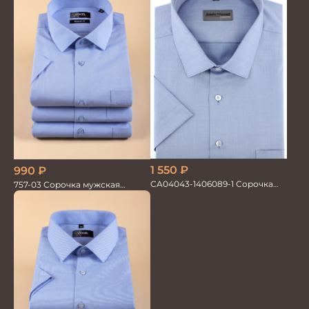
1 550
₽
990
₽
CA04043-1406089-1 Сорочка
757-03 Сорочка мужская
мужская
кор.рукав