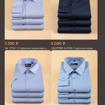
5 390
₽
5 090
₽
SK 0701-1 Сорочка мужская с
SS017991 (UF91) Сорочка муж.
шёлком
GROSTYLE