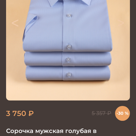
<
>
3 750
₽
5 357
₽
-30 %
Сорочка мужская голубая в