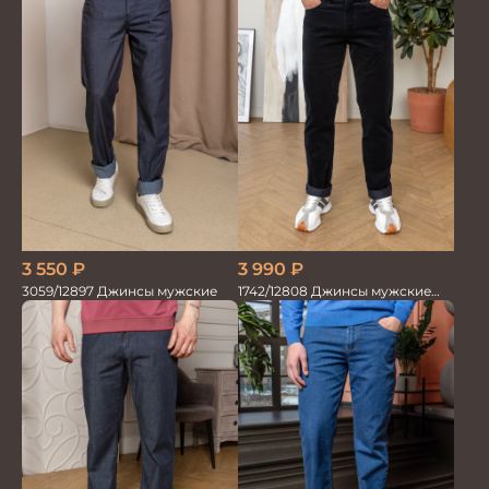
3 550
₽
3 990
₽
3059/12897 Джинсы мужские
1742/12808 Джинсы мужские
т.син. вельвет