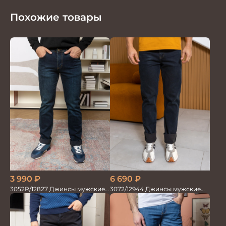
Похожие товары
3 990
₽
6 690
₽
3052R/12827 Джинсы мужские
3072/12944 Джинсы мужские
синий
т.коричн. варка