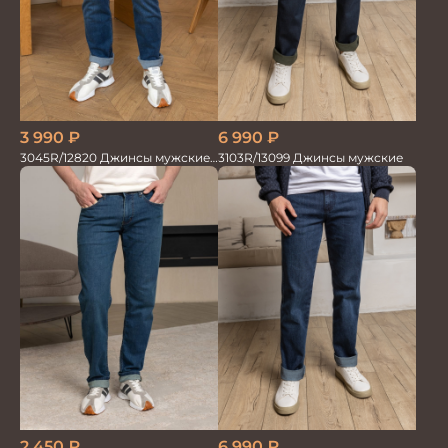
6 990
₽
3 990
₽
3103R/13099 Джинсы мужские
3045R/12820 Джинсы мужские
синий
2 450
₽
6 990
₽