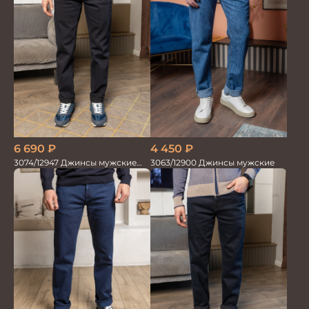
6 690
₽
4 450
₽
3074/12947 Джинсы мужские
3063/12900 Джинсы мужские
диагональ т.син.