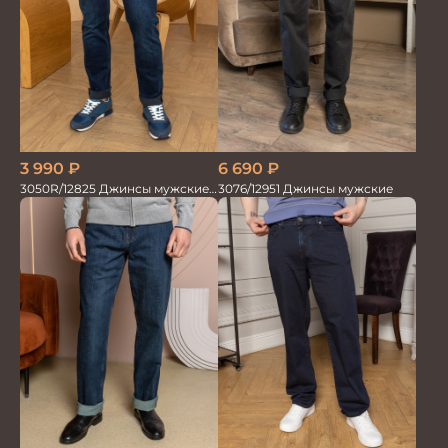
3 990
₽
6 690
₽
3050R/12825 Джинсы мужские
3076/12951 Джинсы мужские
т.син