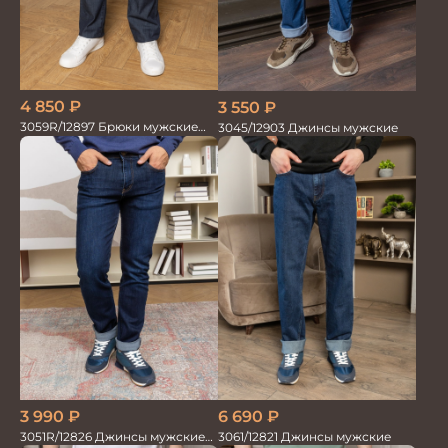
4 850
₽
3 550
₽
3059R/12897 Брюки мужские
3045/12903 Джинсы мужские
MAC PERSON
3 990
₽
6 690
₽
3051R/12826 Джинсы мужские
3061/12821 Джинсы мужские