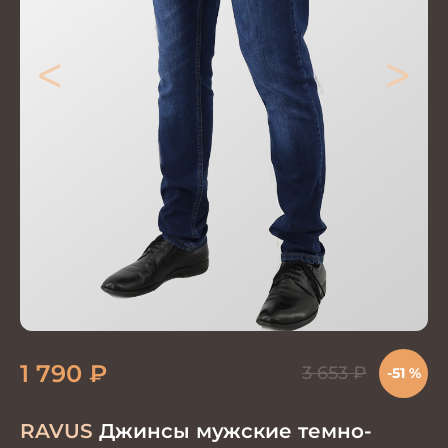
<
>
1 790
₽
3 653
₽
-51 %
RAVUS
Джинсы мужские темно-