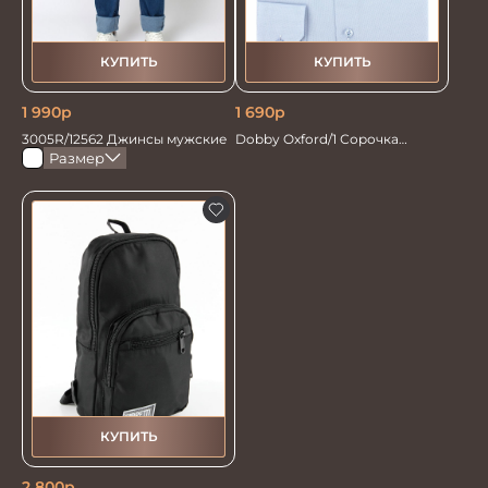
КУПИТЬ
КУПИТЬ
1 990
р
1 690
р
3005R/12562 Джинсы мужские
Dobby Oxford/1 Сорочка
мужская
Размер
КУПИТЬ
2 800
р