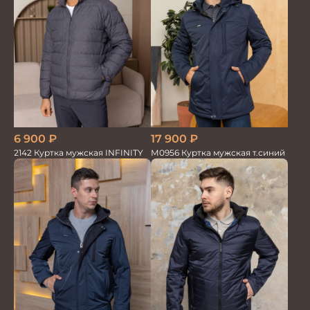
17 900
₽
6 900
₽
М0956 Куртка мужская т.синий
2142 Куртка мужская INFINITY