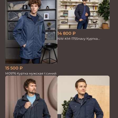
14 800
₽
NW-KM-1755navy Куртка
мужская
15 500
₽
М0976 Куртка мужская т.синий