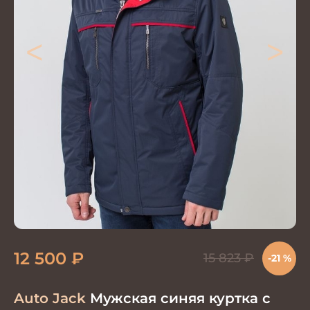
<
>
12 500
₽
15 823
₽
-21 %
Auto Jack
Мужская синяя куртка с