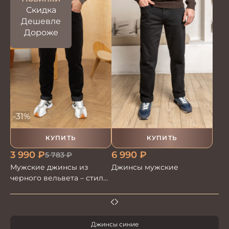
Скидка
Дешевле
Дороже
-31%
КУПИТЬ
КУПИТЬ
3 990
₽
6 990
₽
5 783
₽
Мужские джинсы из
Джинсы мужские
черного вельвета – стиль
и комфорт для любого
повода
Джинсы синие