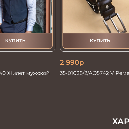
КУПИТЬ
КУПИТЬ
2 990
р
40 Жилет мужской
35-01028/2/АО5742 V Рем
мужской 135см. корич
ХА