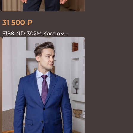
31 500
₽
5188-ND-302М Костюм
мужской двойка