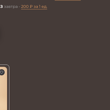
З
завтра -
200 ₽ за 1 ед.