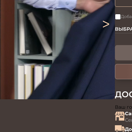
>
Доба
ВЫБРА
ДО
Ваш го
Са
Се
До