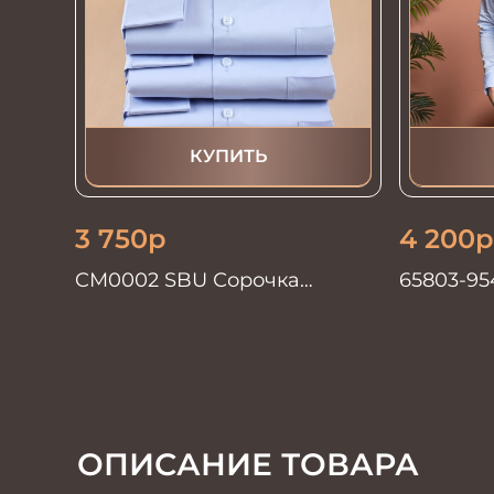
КУПИТЬ
3 750
р
4 200
р
CM0002 SBU Сорочка
65803-95
мужская голубая
ОПИСАНИЕ ТОВАРА