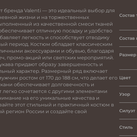
 бренда Valenti — это идеальный выбор для
Состав 
невной жизни и на торжественных
выполненный из качественной смеси тканей
, обеспечивает отличную посадку и удобство
бавляет легкость и способствует отводику
Состав
ный период. Костюм обладает классическим
зличными аксессуарами и обувью, благодаря
Размер 
еч, промо-акций или светских мероприятий.
рукава придают образу завершенность и
сильный характер. Размерный ряд включает
чин ростом от 170 до 188 см, что делает его
Цвет
ткани обеспечивает долговечность и
т легко сочетается с другими элементами
Узор
нимание на его уникальные качества и
вайте этот стильный и практичный костюм в
Силуэт
ой регион России и создайте свой
Стиль