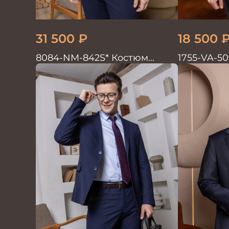
31 500
₽
18 500
8084-NM-842S* Костюм
1755-VA-5
мужской двойка т.синий с
мужской д
накладными карманами