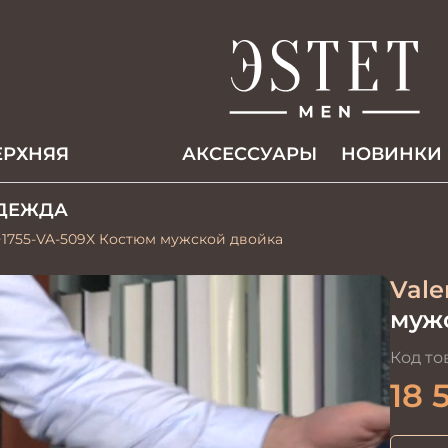
ЕРХНЯЯ
АКCЕССУАРЫ
НОВИНКИ
ДЕЖДА
1755-VA-509X Костюм мужской двойка
Vale
муж
Код то
18 