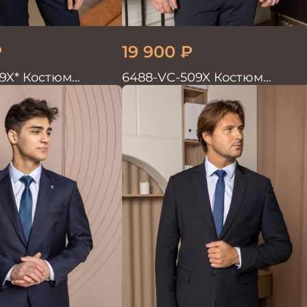
₽
19 900
₽
09X* Костюм
6488-VC-509X Костюм
войка
мужской двойка