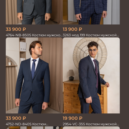
33 900
₽
13 900
₽
4764-NB-850S Костюм мужской
3263 мод.199 Костюм мужской
двойка в полоску
трикотажный т.син в клетку
33 900
₽
19 900
₽
4752-ND-840S Костюм
2954-VC-35S Костюм мужской
мужской двойка
двойка