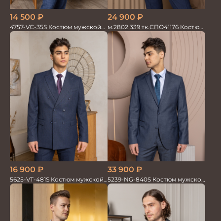
24 900
₽
14 500
₽
м.2802 339 тк.СПО41176 Костюм
4757-VC-35S Костюм мужской
мужской
двойка
16 900
₽
33 900
₽
5625-VT-481S Костюм мужской
5239-NG-840S Костюм мужской
двойка
двойка