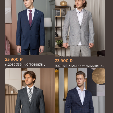
25 900
₽
23 900
₽
м.2052 339 тк.СПО39838
9021-NE-322M Костюм мужской
Костюм мужской
двойка хлопок, лен