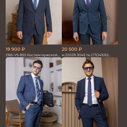
20 500
₽
19 900
₽
м.2202В 3045 тк.СПО41052
2165-VS-85S Костюм мужской
Костюм мужской
двойка