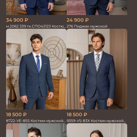
34 900
₽
24 900
₽
м.2062 339 тк.СПО42123 Костюм
276 Пиджак мужской
мужской однотон красивый
синий
18 500
₽
18 500
₽
8722-VE-85S Костюм мужской
9359-VS-83X Костюм мужской
двойка
двойка