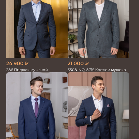
24 900
₽
21 000
₽
286 Пиджак мужской
3508-NQ-871S Костюм мужской
двойка со льном в елочку