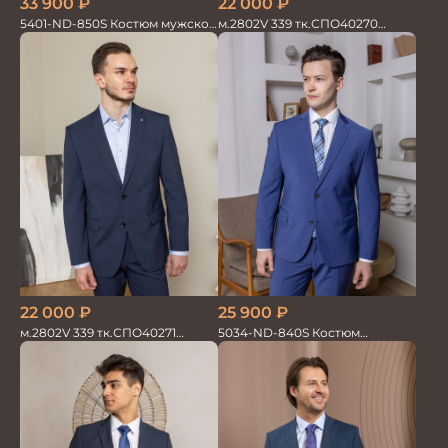
22 000
₽
33 900
₽
м.2802V 339 тк.СПО40270
5401-ND-850S Костюм мужской
Костюм мужской
двойка
22 000
₽
25 900
₽
м.2802V 339 тк.СПО40271
5034-ND-840S Костюм
Костюм мужской
мужской двойка