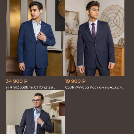
34 900
₽
19 900
₽
м.R1912 3398 тк.СПО42129
6501-VW-85S Костюм мужской
Костюм мужской
двойка