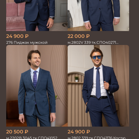
24 900
₽
22 000
₽
276 Пиджак мужской
м.2802V 339 тк.СПО40271
Костюм мужской
20 500
₽
24 900
₽
м.2202В 3045 тк.СПО41052
м.2802 339 тк.СПО41176 Костюм