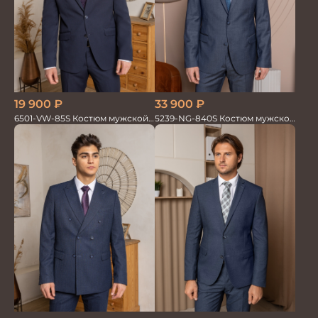
19 900
₽
33 900
₽
6501-VW-85S Костюм мужской
5239-NG-840S Костюм мужской
двойка
двойка