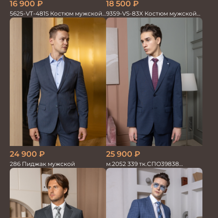
16 900
₽
18 500
₽
5625-VT-481S Костюм мужской
9359-VS-83X Костюм мужской
двойка
двойка
24 900
₽
25 900
₽
286 Пиджак мужской
м.2052 339 тк.СПО39838
Костюм мужской