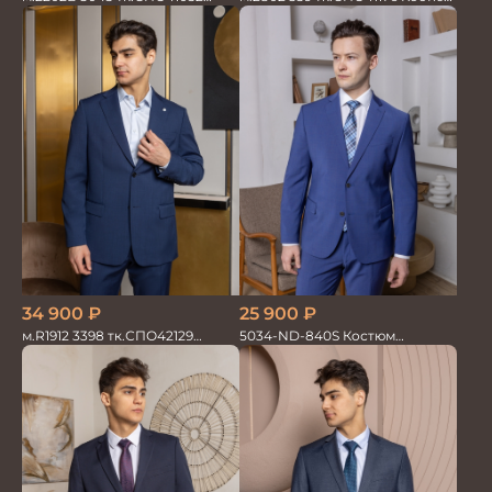
Костюм мужской
мужской
34 900
₽
25 900
₽
м.R1912 3398 тк.СПО42129
5034-ND-840S Костюм
Костюм мужской
мужской двойка