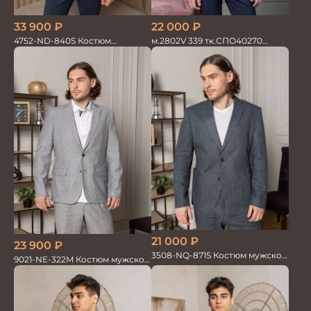
33 900
₽
22 000
₽
4752-ND-840S Костюм
м.2802V 339 тк.СПО40270
мужской двойка
Костюм мужской
21 000
₽
23 900
₽
3508-NQ-871S Костюм мужской
9021-NE-322M Костюм мужской
двойка со льном в елочку
двойка хлопок, лен