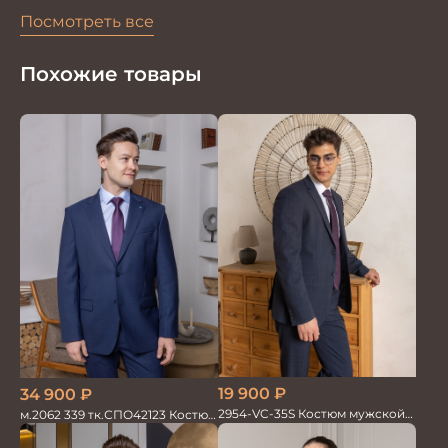
Посмотреть все
Похожие товары
19 900
₽
34 900
₽
2954-VC-35S Костюм мужской
м.2062 339 тк.СПО42123 Костюм
двойка
мужской однотон красивый
синий