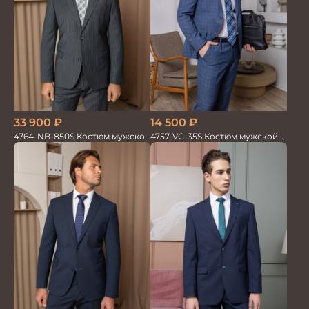
33 900
₽
14 500
₽
4764-NB-850S Костюм мужской
4757-VC-35S Костюм мужской
двойка в полоску
двойка