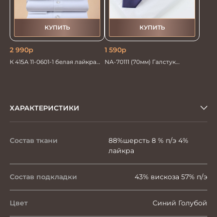
КУПИТЬ
КУПИТЬ
2 990
р
1 590
р
К 415А 11-0601-1 белая лайкра
NA-70111 (70мм) Галстук
Сорочка мужская
мужской
ХАРАКТЕРИСТИКИ
Состав ткани
88%шерсть 8 % п/э 4%
лайкра
Состав подкладки
43% вискоза 57% п/э
Цвет
Синий Голубой