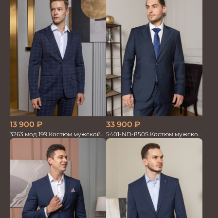
13 900
₽
33 900
₽
3263 мод.199 Костюм мужской
5401-ND-850S Костюм мужской
трикотажный т.син в клетку
двойка