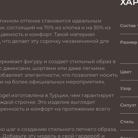
ХА
отонном оттенке становится идеальным
Состав 
и, состоящий на 70% из хлопка и на 30% из
цаемость и комфорт. Такой материал
 что делает эту сорочку незаменимой для
Размер
ркивает фигуру и создает стильный образ в
 с джинсами, шортами или даже легкими
Цвет
бавляет элегантности, что позволяет носить
к и на более официальных мероприятиях.
Узор
Vogel изготовлена в Турции, чем гарантирует
аждой строчке. Это изделие выглядит
Силуэт
еренность и комфорт на протяжении всего
Стиль
ко шаг к созданию стильного летнего образа,
. Добавьте эту модель в свой гардероб и