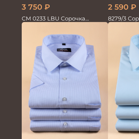
3 750
₽
2 590
₽
CM 0233 LBU Сорочка
8279/3 Со
мужская
кор.рукав