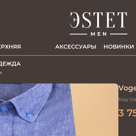
ЕРХНЯЯ
АКCЕССУАРЫ
НОВИНКИ
ДЕЖДА
я
Voge
Код то
3 7