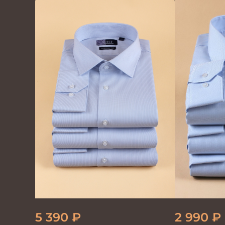
мужская
мужская г
5 390
₽
2 990
₽