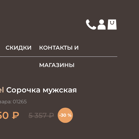
СКИДКИ
КОНТАКТЫ И
МАГАЗИНЫ
l
Сорочка мужская
вара:
01265
50
₽
5 357
₽
-30 %