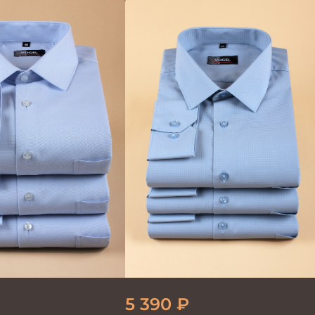
олубая
5 390
₽