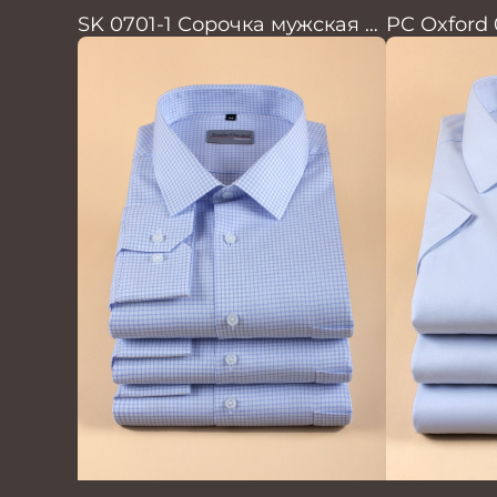
SK 0701-1 Сорочка мужская с
PC Oxford
шёлком
муж