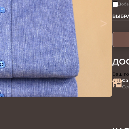
Доба
>
ВЫБРА
ДО
Ваш го
Са
Се