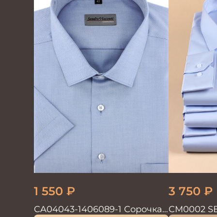
1 550
₽
3 750
₽
CA04043-1406089-1 Сорочка
CM0002 S