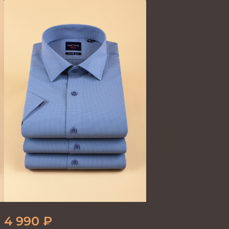
голубая мел.клетка
4 990
₽