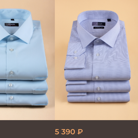
5 390
₽