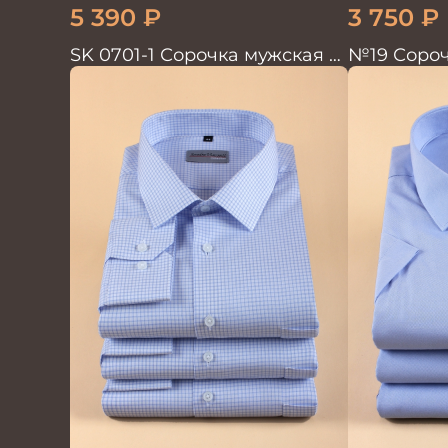
5 390
₽
3 750
₽
SK 0701-1 Сорочка мужская с
№19 Сороч
шёлком