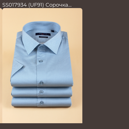
SS017934 (UF91) Сорочка
мужская кор. рук. GROSTYLE