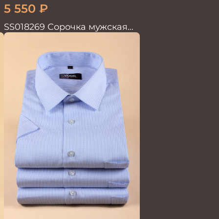
5 550
₽
SS018269 Сорочка мужская
кор.рукав GROSTYLE PRIME