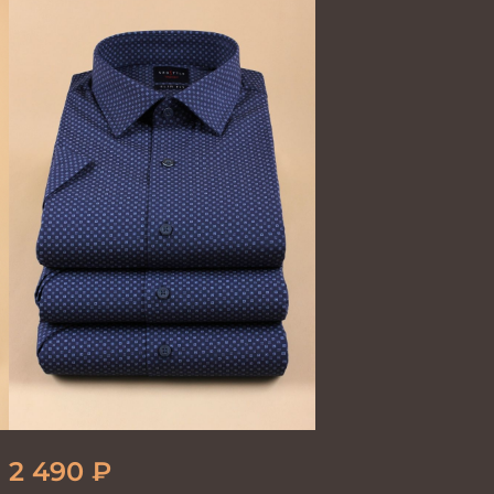
2 490
₽