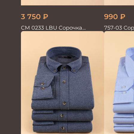
3 750
₽
990
₽
CM 0233 LBU Сорочка
757-03 Со
мужская
кор.рукав