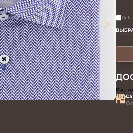
>
Доба
ВЫБРА
ДО
Ваш го
Са
Се