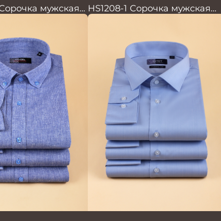
 Сорочка мужская
HS1208-1 Сорочка мужская
голубая мел.клетка