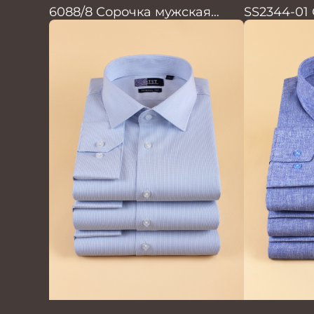
6088/8 Сорочка мужская
SS2344-01
кор.рукав
кор.рукав