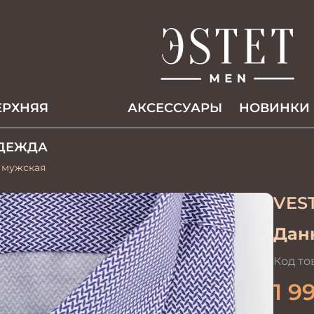
ЕРХНЯЯ
АКCЕССУАРЫ
НОВИНКИ
ДЕЖДА
а мужская
VES
Данн
Код то
1 9