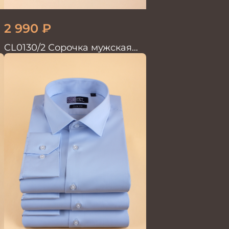
2 990
₽
CL0130/2 Сорочка мужская
кор.рукав