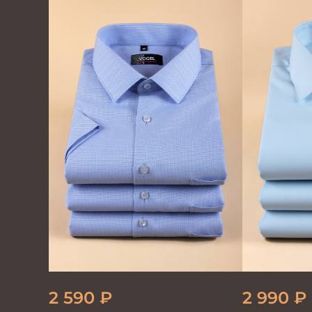
2 590
₽
2 990
₽