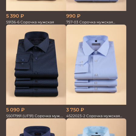
5 390
₽
990
₽
S9136-6 Сорочка мужская
757-03 Сорочка мужская
кор.рукав
5 090
₽
3 750
₽
SS017991 (UF91) Сорочка муж.
4S22023-2 Сорочка мужская
GROSTYLE
голубая