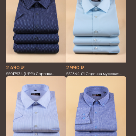
2 490
₽
2 990
₽
SS017934 (UF91) Сорочка
SS2344-01 Сорочка мужская
мужская кор. рук. GROSTYLE
кор.рукав