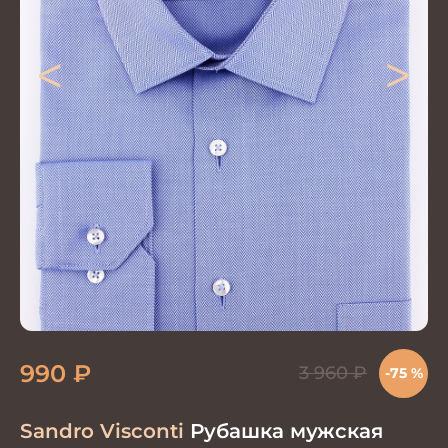
<
>
990
₽
3 960
₽
-75 %
Sandro Visconti
Рубашка мужская