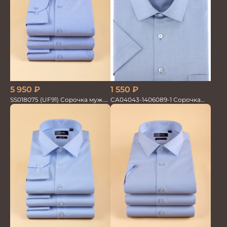
5 950
₽
1 550
₽
SS018075 (UF91) Сорочка муж.
CA04043-1406089-1 Сорочка
дл.рук. GROSTYLE PRIME
мужская