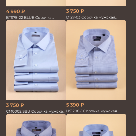
3 750
₽
4 990
₽
D127-03 Сорочка мужская
BTS75-22 BLUE Сорочка
голубая в невид.полоску
мужская лайкра бамбук
5 390
₽
3 750
₽
HS1208-1 Сорочка мужская
CM0002 SBU Сорочка мужская
голубая мел.клетка
голубая