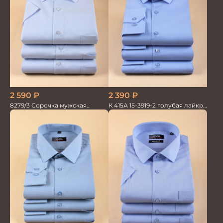
2 590
₽
2 390
₽
8279/3 Сорочка мужская
К 415А 15-3919-2 голубая лайкра
кор.рукав
Сорочка мужская