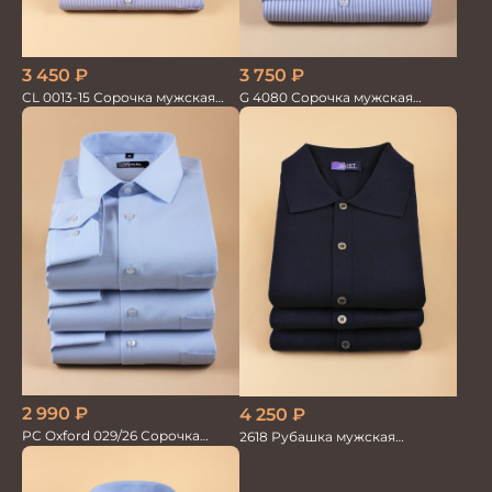
3 450
₽
3 750
₽
CL 0013-15 Сорочка мужская
G 4080 Сорочка мужская
короткий рукав
голубой
2 990
₽
4 250
₽
PC Oxford 029/26 Сорочка
2618 Рубашка мужская
мужская Vogel
кор.рукав трикотажная т.син.
100%хлопок