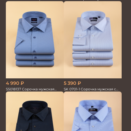
мужская
4 990
₽
5 390
₽
SS018137 Сорочка мужская
SK 0701-1 Сорочка мужская с
кор.рукав GROSTYLE TRENDY
шёлком