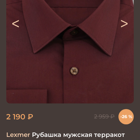
<
>
2 190
₽
2 959
₽
-26 %
Lexmer
Рубашка мужская терракот