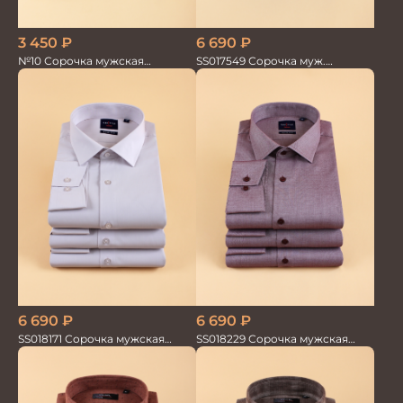
3 450
₽
6 690
₽
№10 Сорочка мужская
SS017549 Сорочка муж.
кор.рукав
GROSTYLE TRENDY
6 690
₽
6 690
₽
SS018171 Сорочка мужская
SS018229 Сорочка мужская
GROSTYLE TRENDY
GROSTYLE TRENDY