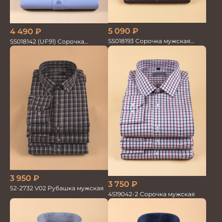
5 090
₽
4 490
₽
SS018193 Сорочка мужская
SS018142 (UF91) Сорочка
GROSTYLE PRIME
мужская GROSTYLE TRENDY
3 950
₽
3 750
₽
52-2732 V02 Рубашка мужская
4S19042-2 Сорочка мужская