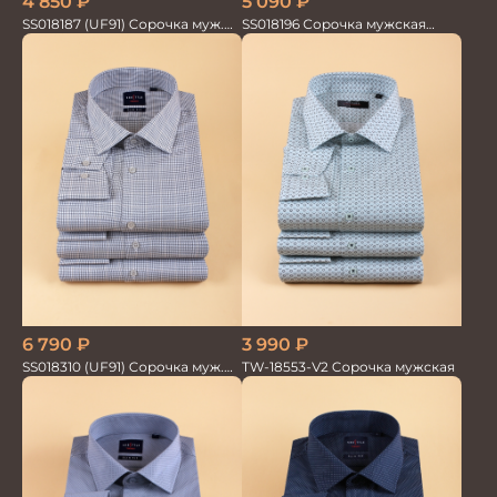
4 850
₽
5 090
₽
SS018187 (UF91) Сорочка муж.
SS018196 Сорочка мужская
GROSTYLE TRENDY
GROSTYLE PRIME
6 790
₽
3 990
₽
SS018310 (UF91) Сорочка муж.
TW-18553-V2 Сорочка мужская
GROSTYLE TRENDY