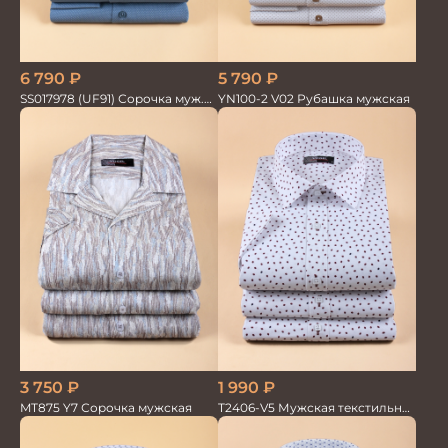
6 790
₽
5 790
₽
SS017978 (UF91) Сорочка муж.
YN100-2 V02 Рубашка мужская
дл. рук. GROSTYLE TRENDY
3 750
₽
1 990
₽
MT875 Y7 Сорочка мужская
T2406-V5 Мужская текстильная
рубашка / Сорочка