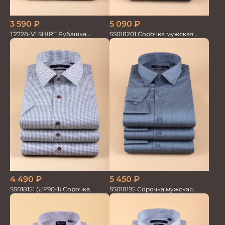
5 090
₽
3 590
₽
SS018201 Сорочка мужская
T2728-V1 SHIRT Рубашка
GROSTYLE PRIME
мужская
4 490
₽
5 450
₽
SS018151 (UF90-1) Сорочка
SS018195 Сорочка мужская
мужская GROSTYLE PRIME
GROSTYLE PRIME