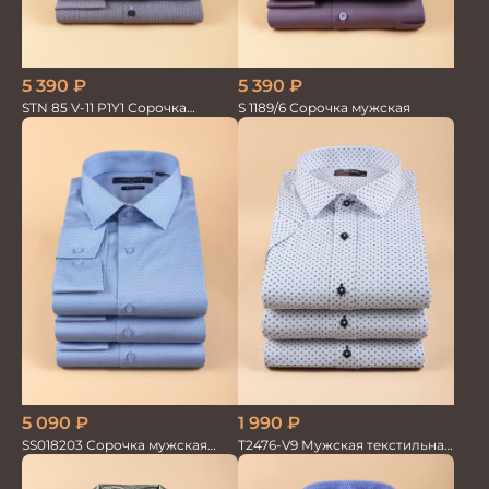
5 390
₽
5 390
₽
S 1189/6 Сорочка мужская
STN 85 V-11 P1Y1 Сорочка
мужская
1 990
₽
5 090
₽
T2476-V9 Мужская текстильная
SS018203 Сорочка мужская
рубашка / Сорочка
GROSTYLE PRIME