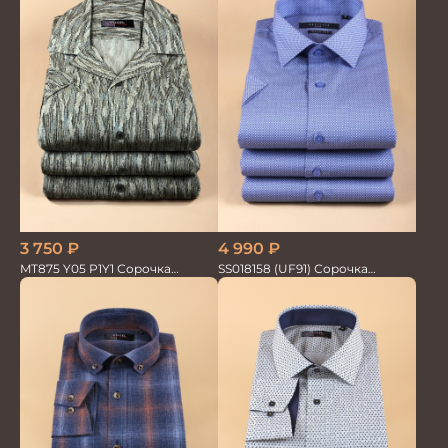
3 750
₽
4 990
₽
MT875 Y05 P1Y1 Сорочка
SS018158 (UF91) Сорочка
мужская
мужская GROSTYLE PRIME