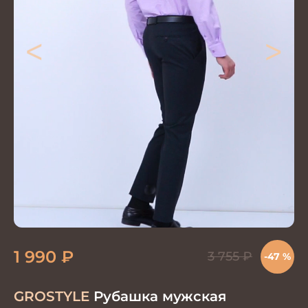
<
>
1 990
₽
3 755
₽
-47 %
GROSTYLE
Рубашка мужская