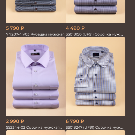
5 790
₽
4 490
₽
YN207-4 V03 Рубашка мужская
SS018150 (UF91) Сорочка муж.
кр.рук. GROSTYLE PRIME
2 990
₽
6 790
₽
SS2344-02 Сорочка мужская
SS018247 (UF91) Сорочка муж.
кор.рукав бамбук
GROSTYLE TRENDY