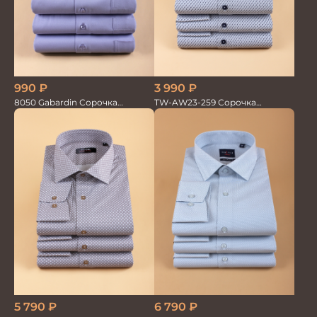
990
₽
3 990
₽
8050 Gabardin Сорочка
TW-AW23-259 Сорочка
мужская кор.рукав
мужская
6 790
₽
5 790
₽