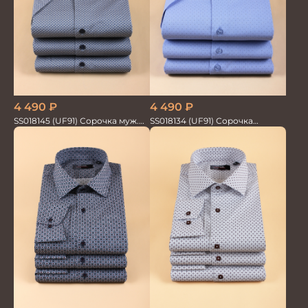
4 490
₽
4 490
₽
SS018145 (UF91) Сорочка муж.
SS018134 (UF91) Сорочка
кр.рук. GROSTYLE PRIME
мужская GROSTYLE TRENDY