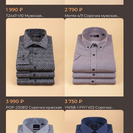
1 990
₽
2 790
₽
T2447-V10 Мужская
Monte 4/11 Сорочка мужская
текстильная рубашка /
кор.рукав
Сорочка
3 990
₽
3 750
₽
POP-230812 Сорочка мужская
YN158-1 P1Y1 V02 Сорочка
мужская кор.рукав