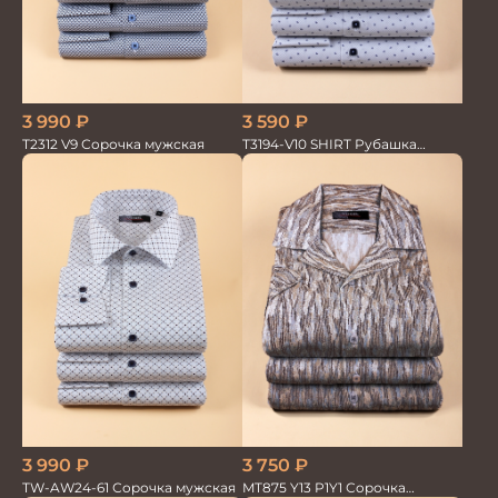
3 990
₽
3 590
₽
T2312 V9 Сорочка мужская
T3194-V10 SHIRT Рубашка
мужская
3 750
₽
3 990
₽
MT875 Y13 P1Y1 Сорочка
TW-AW24-61 Сорочка мужская