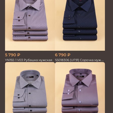
5 790
₽
6 790
₽
YN192-1 V03 Рубашка мужская
SS018306 (UF91) Сорочка муж.
GROSTYLE TRENDY