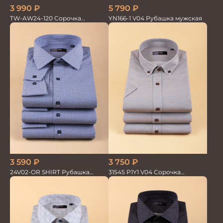
3 990
₽
5 790
₽
TW-AW24-120 Сорочка
YN166-1 V04 Рубашка мужская
мужская
3 590
₽
3 750
₽
24V02-OR SHIRT Рубашка
31545 P1Y1 V04 Сорочка
мужская
мужская