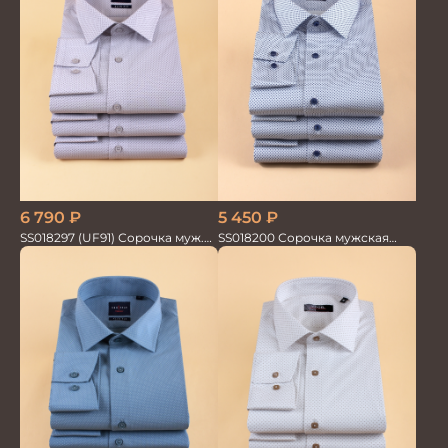
5 450
₽
6 790
₽
SS018200 Сорочка мужская
SS018297 (UF91) Сорочка муж.
GROSTYLE PRIME
GROSTYLE TRENDY