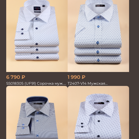
6 790
₽
1 990
₽
SS018305 (UF91) Сорочка муж.
T2407-V14 Мужская
GROSTYLE TRENDY
текстильная рубашка /
Сорочка