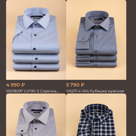
текстильная рубашка /
Сорочка
4 990
₽
5 790
₽
SS018097 (UF90-1) Сорочка
YN217-4 V04 Рубашка мужская
мужская GROSTYLE PRIME