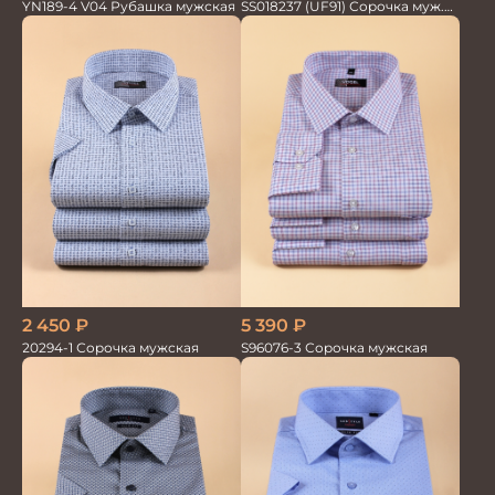
SS018237 (UF91) Сорочка муж.
YN189-4 V04 Рубашка мужская
GROSTYLE TRENDY
2 450
₽
5 390
₽
20294-1 Сорочка мужская
S96076-3 Сорочка мужская