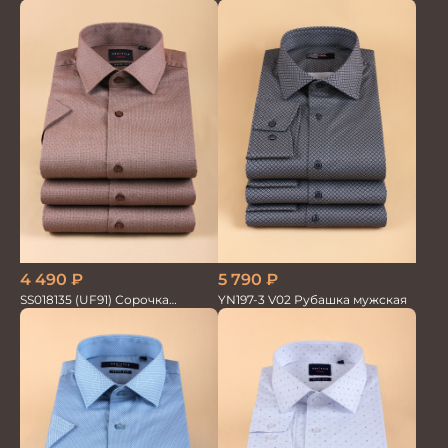
мужская
4 490
₽
5 790
₽
SS018135 (UF91) Сорочка
YN197-3 V02 Рубашка мужская
мужская GROSTYLE TRENDY