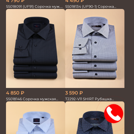
4 790
₽
4 490
₽
SS018091 (UF91) Сорочка муж.
SS018134 (UF90-1) Сорочка
GROSTYLE PRIME
мужская GROSTYLE TRENDY
3 590
₽
4 850
₽
T2292-V11 SHIRT Рубашка
SS018146 Сорочка мужская
мужская
GROSTYLE TRENDY
15%