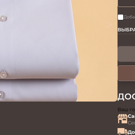
>
Доба
ВЫБРА
ДО
Ваш го
Са
Се
До