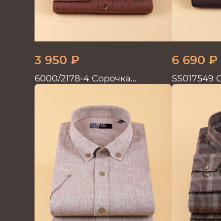
3 950
₽
6 690
₽
6000/2178-4 Сорочка
SS017549 
мужская
GROSTYLE