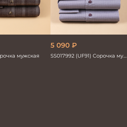
5 090
₽
орочка мужская
SS017992 (UF91) Сорочка муж
GROSTYLE