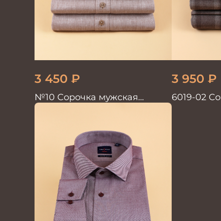
3 450
₽
3 950
₽
№10 Сорочка мужская
6019-02 С
кор.рукав