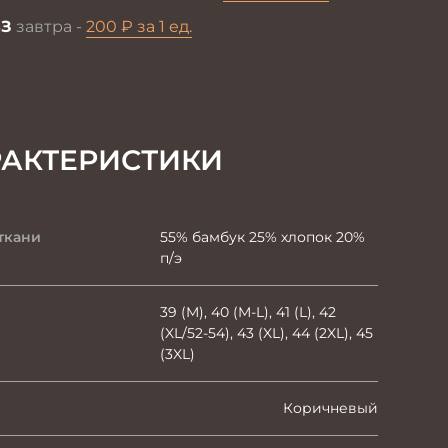
З
завтра -
200 ₽ за 1 ед.
РАКТЕРИСТИКИ
ткани
55% бамбук 25% хлопок 20%
п/э
39 (M), 40 (M-L), 41 (L), 42
(XL/52-54), 43 (XL), 44 (2XL), 45
(3XL)
Коричневый