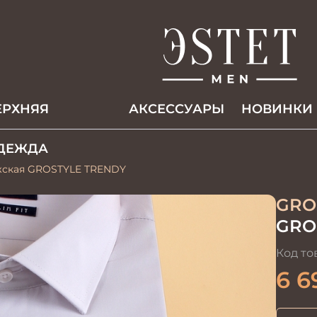
ЕРХНЯЯ
АКCЕССУАРЫ
НОВИНКИ
ДЕЖДА
ужская GROSTYLE TRENDY
GRO
GRO
Код то
6 6