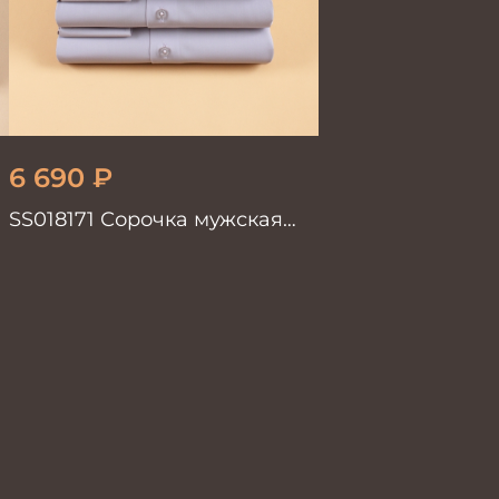
6 690
₽
.
SS018171 Сорочка мужская
GROSTYLE TRENDY