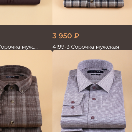
3 950
₽
Сорочка муж.
4199-3 Сорочка мужская
 TRENDY