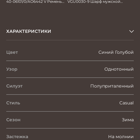
40-06101/0/AO6442 V Ремень
VGU0030-9 Шарф мужской
мужской 130см. черный
30*192
ХАРАКТЕРИСТИКИ
Цвет
Синий Голубой
Узор
Однотонный
Силуэт
Полуприталенный
Стиль
Casual
Сезон
Зима
Застежка
На молнии